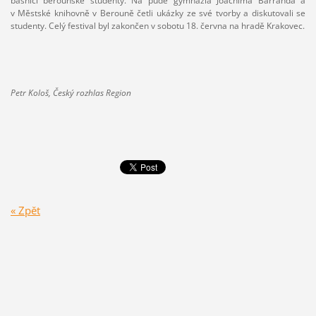
básníci berounské studenty. Na půdě gymnázia Joachima Barranda a
v Městské knihovně v Berouně četli ukázky ze své tvorby a diskutovali se
studenty. Celý festival byl zakončen v sobotu 18. června na hradě Krakovec.
Petr Kološ, Český rozhlas Region
« Zpět