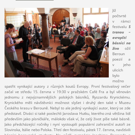
Již
počtvrté
v rámci
festivalu
S
tranou –
evropští
básníci
na
živo
ožil
Beroun
poezií a
v jeho
ulicích
bylo
možno
spatřit vynikající autory z různých koutů Evropy. První festivalový večer
začal ve středu 15. června v 19:30 v pražském Café Fra a byl věnován
jednomu z nejvýznamnějších polských básníků, Ryszardu Krynickému.
Krynického měli návštěvníci možnost slyšet i druhý den také v Muzeu
Českého krasu v Berouně. Nebyl to ale jediný vynikající autor, který se zde
představil. Diváci si také poslechli Jaroslava Hutku, kterého zná většina lidí
především jako písničkáře, málokdo však ví, že celý život píše také básně.
Jako předcházející ročníky i nyní vystoupili populární zahraniční autoři ze
Slovinska, Itálie nebo Polska. Třetí den festivalu, pátek 17. června, navštívili