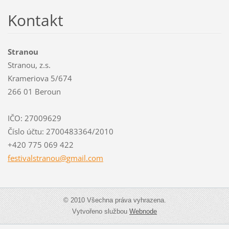
Kontakt
Stranou
Stranou, z.s.
Krameriova 5/674
266 01 Beroun
IČO: 27009629
Číslo účtu: 2700483364/2010
+420 775 069 422
festival
stranou@
gmail.co
m
© 2010 Všechna práva vyhrazena.
Vytvořeno službou
Webnode