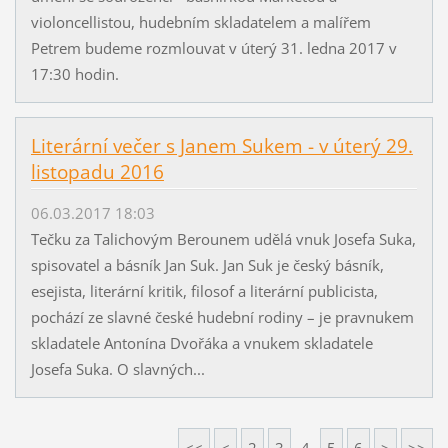
violoncellistou, hudebním skladatelem a malířem
Petrem budeme rozmlouvat v úterý 31. ledna 2017 v
17:30 hodin.
Literární večer s Janem Sukem - v úterý 29.
listopadu 2016
06.03.2017 18:03
Tečku za Talichovým Berounem udělá vnuk Josefa Suka,
spisovatel a básník Jan Suk. Jan Suk je český básník,
esejista, literární kritik, filosof a literární publicista,
pochází ze slavné české hudební rodiny – je pravnukem
skladatele Antonína Dvořáka a vnukem skladatele
Josefa Suka. O slavných...
<<
<
2
3
4
5
6
>
>>