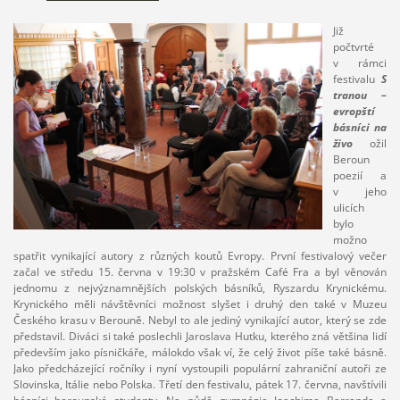
Již
počtvrté
v rámci
festivalu
S
tranou –
evropští
básníci
na
živo
ožil
Beroun
poezií a
v jeho
ulicích
bylo
možno
spatřit vynikající autory z různých koutů Evropy. První festivalový večer
začal ve středu 15. června v 19:30 v pražském Café Fra a byl věnován
jednomu z nejvýznamnějších polských básníků, Ryszardu Krynickému.
Krynického měli návštěvníci možnost slyšet i druhý den také v Muzeu
Českého krasu v Berouně. Nebyl to ale jediný vynikající autor, který se zde
představil. Diváci si také poslechli Jaroslava Hutku, kterého zná většina lidí
především jako písničkáře, málokdo však ví, že celý život píše také básně.
Jako předcházející ročníky i nyní vystoupili populární zahraniční autoři ze
Slovinska, Itálie nebo Polska. Třetí den festivalu, pátek 17. června, navštívili