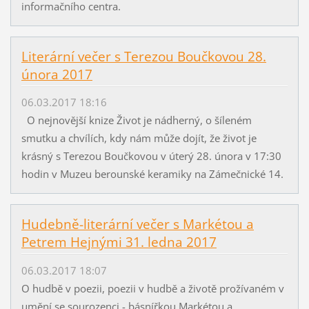
informačního centra.
Literární večer s Terezou Boučkovou 28.
února 2017
06.03.2017 18:16
O nejnovější knize Život je nádherný, o šíleném
smutku a chvílích, kdy nám může dojít, že život je
krásný s Terezou Boučkovou v úterý 28. února v 17:30
hodin v Muzeu berounské keramiky na Zámečnické 14.
Hudebně-literární večer s Markétou a
Petrem Hejnými 31. ledna 2017
06.03.2017 18:07
O hudbě v poezii, poezii v hudbě a životě prožívaném v
umění se sourozenci - básnířkou Markétou a