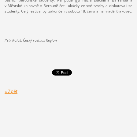
básníci berounské studenty. Na půdě gymnázia Joachima Barranda a
v Městské knihovně v Berouně četli ukázky ze své tvorby a diskutovali se
studenty. Celý festival byl zakončen v sobotu 18. června na hradě Krakovec.
Petr Kološ, Český rozhlas Region
« Zpět