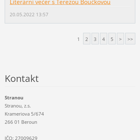
Literární večer s Terezou Boučkovou
20.05.2022 13:57
1
2
3
4
5
>
>>
Kontakt
Stranou
Stranou, z.s.
Krameriova 5/674
266 01 Beroun
IČO: 27009629