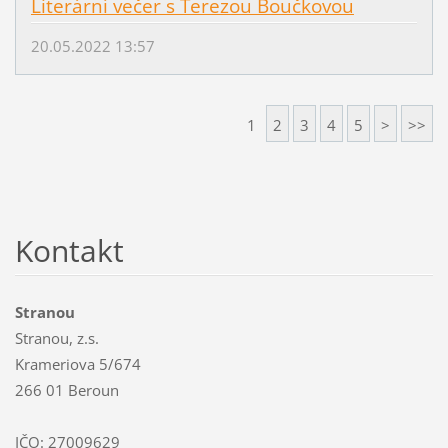
Literární večer s Terezou Boučkovou
20.05.2022 13:57
1
2
3
4
5
>
>>
Kontakt
Stranou
Stranou, z.s.
Krameriova 5/674
266 01 Beroun
IČO: 27009629