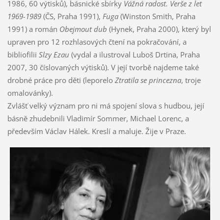
1986, 60 výtisků), básnické sbírky
Vážná radost. Verše z let
1969-1989
(ČS, Praha 1991),
Fuga
(Winston Smith, Praha
1991) a román
Obejmout dub
(Hynek, Praha 2000), který byl
upraven pro 12 rozhlasových čtení na pokračování, a
bibliofilii
Slzy Ezau
(vydal a ilustroval Luboš Drtina, Praha
2007, 30 číslovaných výtisků). V její tvorbě najdeme také
drobné práce pro děti (leporelo
Ztratila se princezna
, troje
omalovánky).
Zvlášť velký význam pro ni má spojení slova s hudbou, její
básně zhudebnili Vladimír Sommer, Michael Lorenc, a
především Václav Hálek. Kreslí a maluje. Žije v Praze.