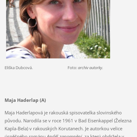
Eliška Dubcová. Foto:
archiv autorky.
Maja Haderlap (A)
Maja Haderlapová je rakouská spisovatelka slovinského
původu. Narodila se v roce 1961 v Bad Eisenkappel (Železna
Kapla-Bela) v rakouských Korutanech. Je autorkou velice
úspěšného románu
Anděl zapomnění
, za který obdržela v