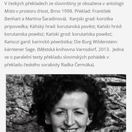
V českých překladech ze slovinštiny je obsažena v antologii
Místo v prostoru
(Host, Brno 1998. Překlad: František
Benhart a Martina Šaradínová). Kanjski grad: koroška
pripovedka; Káňský hrad: korutanská pověst; Kański hród:
korutanska powěsć; Kański grod: korutańska powěsć;
Kańsczi gard: karinckô pòwiôstka; Die Burg Wildenstein:
kärntener Sage. (Městská knihovna Varnsdorf, 2013. Jedná
se o paralelní texty překladu slovinských pohádek v
překladu českého sorabisty Radka Čermáka).