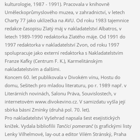
kulturologie, 1987 - 1991). Pracovala v knihovně
Uměleckoprůmyslového muzea, v zahradnictví, v letech
Charty 77 jako uklízečka na AVU. Od roku 1983 tajemnice
redakce časopisu Zlatý máj v nakladatelství Albatros, v
letech 1989-1990 redaktorka Zlatého máje. Od 1991 do
1997 redaktorka v nakladatelství Zvon, od roku 1997
spolupracuje jako externí redaktorka s Nakladatelstvím
Franze Kafky (Centrum F. K.), Karmelitánským
nakladatelstvím a dalšími.
Koncem 60. let publikovala v Divokém vínu, Hostu do
domu, Sešitech pro mladou literaturu, po r. 1989 např. v
Literárních novinách, Salonu Práva, Souvislostech, v
internetovém www.divokevino.cz. V samizdatu vyšla její
sbírka básní Zmínky (druhá pol. 70. let).
Pro nakladatelství Vyšehrad napsala šest esejistických
knížek. Vydala bibliofilii
Tančící pomeranč
(s grafickými listy
Lenky Vilhelmové, lay-out a editor Vilém Stránský, Praha