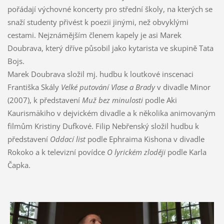
pořádají výchovné koncerty pro střední školy, na kterých se
snaží studenty přivést k poezii jinými, než obvyklými
cestami. Nejznámějším členem kapely je asi Marek
Doubrava, který dříve působil jako kytarista ve skupině Tata
Bojs.
Marek Doubrava složil mj. hudbu k loutkové inscenaci
Františka Skály
Velké putování Vlase a Brady
v divadle Minor
(2007), k představení
Muž bez minulosti
podle Aki
Kaurismäkiho v dejvickém divadle a k několika animovaným
filmům Kristiny Dufkové. Filip Nebřenský složil hudbu k
představení
Oddací list
podle Ephraima Kishona v divadle
Rokoko a k televizní povídce
O lyrickém zloději
podle Karla
Čapka.