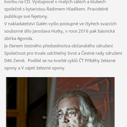
tvorbu na CD. Vystupoval v malých sálech a klubech
společně s kytaristou Radimem Hladíkem. Pravidelně
publikuje své fejetony.
V nakladatelství Galén vyšlo postupně ve čtyřech svazcích
souborné dílo Jaroslava Hutky, v roce 2016 pak básnická
sbírka Agonda.
Je členem čestného předsednictva občanského sdružení
Společnost pro trvale udržitelný život a Čestné rady sdružení
Děti Země. Podílel se na tvorbě cyklů ČT Příběhy železné
opony a V zajetí železné opony.