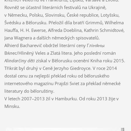
Rovněž se účastnil literárních festivalů na Ukrajině,
v Německu, Polsku, Slovinsku, České republice, Lotyšsku,
Švédsku a Bělorusku. Přeložil díla bratří Grimmů, Wilhelma
Hauffa, H. H. Ewerse, Alfreda Doeblina, Kathrin Schmidtové,
Jana Wagnera a dalších německých spisovatelů.
Alhierd Bacharevič obdržel literární ceny Гліня́ны
Вя́лес/Hliněný Veles a Zlatá litera. Jeho poslední román
Alindarčiny děti
získal v Bělorusku ocenění Kniha roku 2015.
Třikrát byl druhý v Ceně Jerzyho Giedroyce. V roce 2014
dostal cenu za nejlepší překlad roku od běloruského
internetového magazínu Prajdzi Sviet za překlad německé
literatury do běloruštiny.
V letech 2007–2013 žil v Hamburku. Od roku 2013 žije v
Minsku.