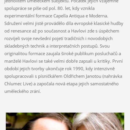
jednolitém uměleckém subjektu. Počátek jejich vzájemné
spolupráce se píše od pol. 80. let, kdy vznikla
experimentální formace Capella Antiqua e Moderna.
Sdružení velmi jistě provádělo díla evropské klasické hudby
od renesance až po současnost a Havlovi zde s úspěchem
rozvíjeli svoje nevšední pojetí tradičních i novodobých
skladebných technik a interpretačních postupů. Svou
originalitou formace zaujala široké publikum posluchačů a
manželé Havlovi se také velmi dobře zapsali u kritiky. První
období jejich tvorby ukončuje rok 1990, kdy intenzivně
spolupracovali s písničkářem Oldřichem Janotou (nahrávka
Chlumec Live) a započala nová etapa jejich samostatného
uměleckého zrání.