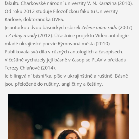
fakultu Charkovské národní univerzity V. N. Karazina (2010).
Od roku 2012 studuje Filozofickou fakultu Univerzity
Karlové, doktorandka ÚVES.
Je autorkou dvou básnických sbírek
Zelené mám ráda
(2007)
a
Z hlíny a vody
(2012). Účastnice projektu Video antologie
mladé ukrajinské poezie Rýmovaná města (2010).
Publikovala svá díla v různých antologiích a časopisech.
V češtině vycházely její básně v časopise PLAV v překladu
Terezy Chlaňové (2014).
Je bilingvální básnířka, píše v ukrajinštině a ruštině. Básně
jsou přeložené do ruštiny, angličtiny a češtiny.