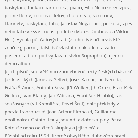
baskytara, foukací harmonika, piano, Filip Nebřenský: zpěv,
příčné flétny, zobcové flétny, chalumeau, saxofony,
klarinety, baskytara, tuba, Jaroslav Noga: bicí, perkuse, zpěv
nebo také ve své menší podobě
(
Marek Doubrava a Viktor
Ekrt). Vydala pět řadových alb (z toho dvě při nezávislé
značce g.parrot, další dvě vlastním nákladem a zatím
poslední album pod vydavatelstvím Supraphon) a jedno
demo album.
Jejich písně jsou většinou zhudebněné texty českých básníků
jak klasických (Jaroslav Seifert, Josef Kainar, Jan Neruda,
Fráňa Šrámek, Antonín Sova, Jiří Wolker, Jiří Orten, František
Gellner, Ivan Blatný, Jan Zábrana, František Hrubín), tak
současných (Vít Kremlička, Pavel Šrut), dále překlady z
poezie francouzské (Jean-Arthur Rimbaud, Guillaume
Apollinaire). Ostatní texty jsou od textaře skupiny Petra
Kotouše nebo od členů skupiny a jejich přátel.
Působí od roku 1994. Kromě obvyklého klubového hraní