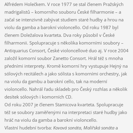
Alfrédem Holečkem. V roce 1977 se stal členem Pražských
madrigalistů – komorního souboru České filharmonie – a
začal se intenzivně zabývat studiem staré hudby a hrou na
violu da gamba a barokní violoncello. Od roku 1987 byl
členem Doležalova kvarteta. Dva roky působil v České
filharmonii. Spolupracuje s několika komorními soubory –
Antiquarius Consort, České violoncellové duo aj. V roce 2004
založil komorní soubor Zanetto Consort. Hrál též s mnoha
předními interprety. Kromě komorní hry vystupuje Hejný na
sólových recitálech a jako sólista s komorními orchestry, jak
na violu da gambu a barokní cello, tak na moderní
violoncello. Nahrál řadu skladeb pro Český rozhlas a několik
desítek sólových i komorních CD.
Od roku 2007 je členem Stamicova kvarteta. Spolupracuje
též se soubory zaměřenými na interpretaci staré hudby jako
hráč na violu da gamba a barokní violoncello.
Vlastní hudební tvorba:
Kovová sonáta
,
Malířská sonáta
a