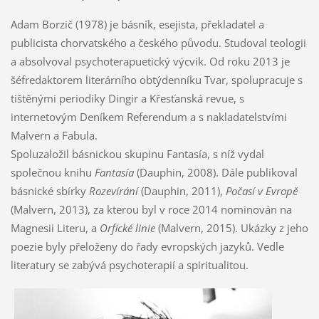
Adam Borzič (1978) je básník, esejista, překladatel a
publicista chorvatského a českého původu. Studoval teologii
a absolvoval psychoterapuetický výcvik. Od roku 2013 je
šéfredaktorem literárního obtýdenníku Tvar, spolupracuje s
tištěnými periodiky Dingir a Křesťanská revue, s
internetovým Deníkem Referendum a s nakladatelstvími
Malvern a Fabula.
Spoluzaložil básnickou skupinu Fantasía, s níž vydal
společnou knihu
Fantasía
(Dauphin, 2008). Dále publikoval
básnické sbírky
Rozevírání
(Dauphin, 2011),
Počasí v Evropě
(Malvern, 2013), za kterou byl v roce 2014 nominován na
Magnesii Literu, a
Orfické linie
(Malvern, 2015). Ukázky z jeho
poezie byly přeloženy do řady evropských jazyků. Vedle
literatury se zabývá psychoterapií a spiritualitou.