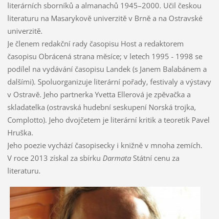
literárních sborníků a almanachů 1945–2000. Učil českou
literaturu na Masarykově univerzitě v Brně a na Ostravské
univerzitě.
Je členem redakční rady časopisu Host a redaktorem
časopisu Obrácená strana měsíce; v letech 1995 - 1998 se
podílel na vydávání časopisu Landek (s Janem Balabánem a
dalšími). Spoluorganizuje literární pořady, festivaly a výstavy
v Ostravě. Jeho partnerka Yvetta Ellerová je zpěvačka a
skladatelka (ostravská hudební seskupení Norská trojka,
Complotto). Jeho dvojčetem je literární kritik a teoretik Pavel
Hruška.
Jeho poezie vychází časopisecky i knižně v mnoha zemích.
V roce 2013 získal za sbírku
Darmata
Státní cenu za
literaturu.