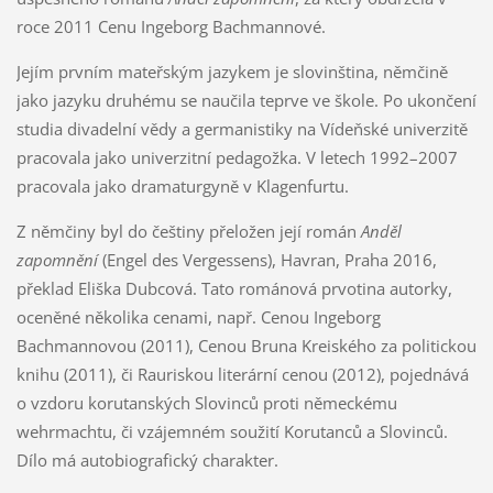
roce 2011 Cenu Ingeborg Bachmannové.
Jejím prvním mateřským jazykem je slovinština, němčině
jako jazyku druhému se naučila teprve ve škole. Po ukončení
studia divadelní vědy a germanistiky na Vídeňské univerzitě
pracovala jako univerzitní pedagožka. V letech 1992–2007
pracovala jako dramaturgyně v Klagenfurtu.
Z němčiny byl do češtiny přeložen její román
Anděl
zapomnění
(Engel des Vergessens), Havran, Praha 2016,
překlad Eliška Dubcová. Tato románová prvotina autorky,
oceněné několika cenami, např. Cenou Ingeborg
Bachmannovou (2011), Cenou Bruna Kreiského za politickou
knihu (2011), či Rauriskou literární cenou (2012), pojednává
o vzdoru korutanských Slovinců proti německému
wehrmachtu, či vzájemném soužití Korutanců a Slovinců.
Dílo má autobiografický charakter.