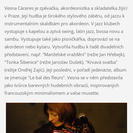
Vesna Cáceres je zpěvačka, akordeonistka a skladatelka žijící
v Praze. Její hudba je širokého stylového záběru, od jazzu k
instrumentalním skaldbám pro akordeon. V jazz klubech
vystupuje s kapelou a zpívá swing, latin jazz, bossa novu a
sambu. Vystupuje také jako písničkářka, doprovází se na
akordeon nebo kytaru. Vytvořila hudbu k řadě divadelních
představení, např. “Manželské vraždění" (režie Jan Hřebejk),
"Tonka Šibenice" (režie Jaroslav Dušek), "Krvavá svatba"
(režije Ondřej Zajíc). Její poslední, v pořadí jedenácte, album
se jmenuje "Le bal des fleurs". Vesna se v něm představila
jako tvůrce barevných hudebních obrazů, inspirovaných
francouzským minimalismem a valse musette.