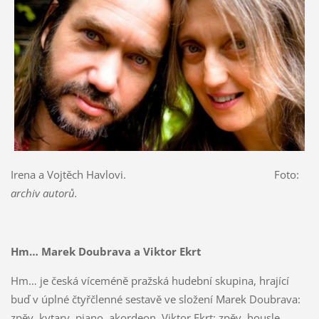
Irena a Vojtěch Havlovi. Foto:
archiv autorů.
Hm… Marek Doubrava a Viktor Ekrt
Hm… je česká víceméně pražská hudební skupina, hrající
buď v úplné čtyřčlenné sestavě ve složení Marek Doubrava:
zpěv, kytary, piano, akordeon, Viktor Ekrt: zpěv, housle,