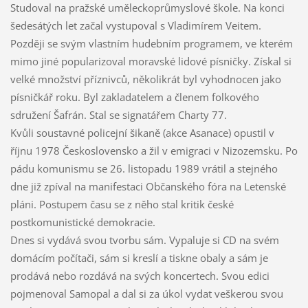
Studoval na pražské uměleckoprůmyslové škole. Na konci
šedesátých let začal vystupoval s Vladimírem Veitem.
Později se svým vlastním hudebním programem, ve kterém
mimo jiné popularizoval moravské lidové písničky. Získal si
velké množství příznivců, několikrát byl vyhodnocen jako
písničkář roku. Byl zakladatelem a členem folkového
sdružení Šafrán. Stal se signatářem Charty 77.
Kvůli soustavné policejní šikaně (akce Asanace) opustil v
říjnu 1978 Československo a žil v emigraci v Nizozemsku. Po
pádu komunismu se 26. listopadu 1989 vrátil a stejného
dne již zpíval na manifestaci Občanského fóra na Letenské
pláni. Postupem času se z něho stal kritik české
postkomunistické demokracie.
Dnes si vydává svou tvorbu sám. Vypaluje si CD na svém
domácím počítači, sám si kreslí a tiskne obaly a sám je
prodává nebo rozdává na svých koncertech. Svou edici
pojmenoval Samopal a dal si za úkol vydat veškerou svou