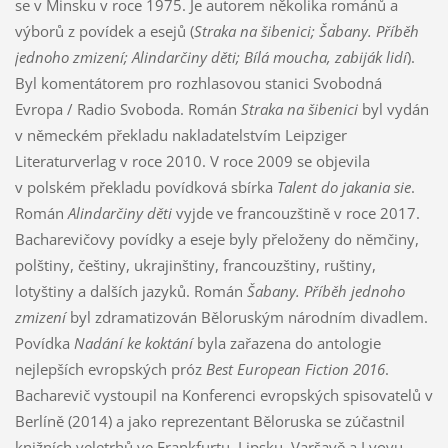
se v Minsku v roce 1975. Je autorem několika románů a
výborů z povídek a esejů (
Straka na šibenici; Šabany. Příběh
jednoho zmizení; Alindarčiny děti; Bílá moucha, zabiják lidí
).
Byl komentátorem pro rozhlasovou stanici Svobodná
Evropa / Radio Svoboda. Román
Straka na šibenici
byl vydán
v německém překladu nakladatelstvím Leipziger
Literaturverlag v roce 2010. V roce 2009 se objevila
v polském překladu povídková sbírka
Talent do jakania sie
.
Román
Alindarčiny děti
vyjde ve francouzštině v roce 2017.
Bacharevičovy povídky a eseje byly přeloženy do němčiny,
polštiny, češtiny, ukrajinštiny, francouzštiny, ruštiny,
lotyštiny a dalších jazyků. Román
Šabany. Příběh jednoho
zmizení
byl zdramatizován Běloruským národním divadlem.
Povídka
Nadání ke koktání
byla zařazena do antologie
nejlepších evropských próz
Best European Fiction
2016
.
Bacharevič vystoupil na Konferenci evropských spisovatelů v
Berlíně (2014) a jako reprezentant Běloruska se zúčastnil
knižních veletrhů ve Frankfurtu, Lipsku, Varšavě a Lvovu.