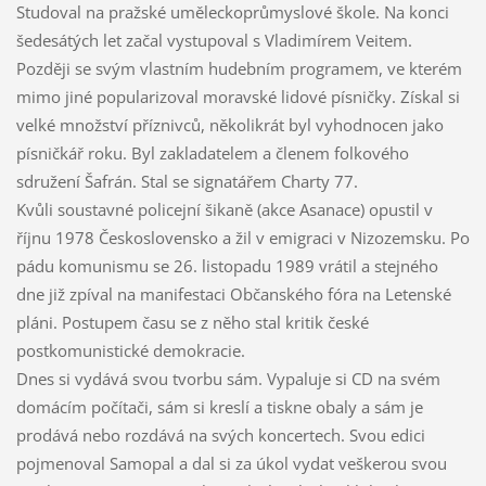
Studoval na pražské uměleckoprůmyslové škole. Na konci
šedesátých let začal vystupoval s Vladimírem Veitem.
Později se svým vlastním hudebním programem, ve kterém
mimo jiné popularizoval moravské lidové písničky. Získal si
velké množství příznivců, několikrát byl vyhodnocen jako
písničkář roku. Byl zakladatelem a členem folkového
sdružení Šafrán. Stal se signatářem Charty 77.
Kvůli soustavné policejní šikaně (akce Asanace) opustil v
říjnu 1978 Československo a žil v emigraci v Nizozemsku. Po
pádu komunismu se 26. listopadu 1989 vrátil a stejného
dne již zpíval na manifestaci Občanského fóra na Letenské
pláni. Postupem času se z něho stal kritik české
postkomunistické demokracie.
Dnes si vydává svou tvorbu sám. Vypaluje si CD na svém
domácím počítači, sám si kreslí a tiskne obaly a sám je
prodává nebo rozdává na svých koncertech. Svou edici
pojmenoval Samopal a dal si za úkol vydat veškerou svou