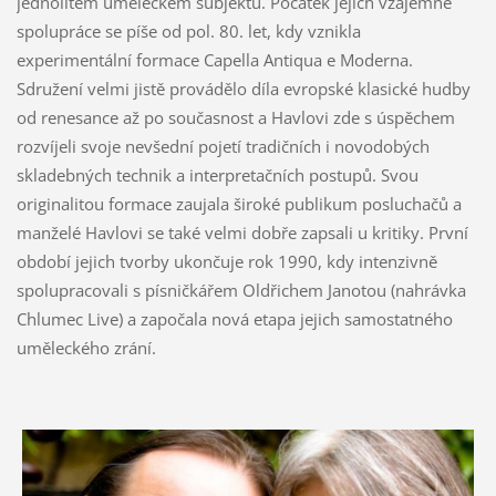
jednolitém uměleckém subjektu. Počátek jejich vzájemné
spolupráce se píše od pol. 80. let, kdy vznikla
experimentální formace Capella Antiqua e Moderna.
Sdružení velmi jistě provádělo díla evropské klasické hudby
od renesance až po současnost a Havlovi zde s úspěchem
rozvíjeli svoje nevšední pojetí tradičních i novodobých
skladebných technik a interpretačních postupů. Svou
originalitou formace zaujala široké publikum posluchačů a
manželé Havlovi se také velmi dobře zapsali u kritiky. První
období jejich tvorby ukončuje rok 1990, kdy intenzivně
spolupracovali s písničkářem Oldřichem Janotou (nahrávka
Chlumec Live) a započala nová etapa jejich samostatného
uměleckého zrání.