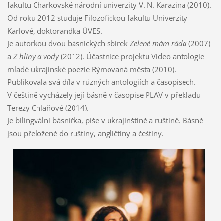
fakultu Charkovské národní univerzity V. N. Karazina (2010).
Od roku 2012 studuje Filozofickou fakultu Univerzity
Karlové, doktorandka ÚVES.
Je autorkou dvou básnických sbírek
Zelené mám ráda
(2007)
a
Z hlíny a vody
(2012). Účastnice projektu Video antologie
mladé ukrajinské poezie Rýmovaná města (2010).
Publikovala svá díla v různých antologiích a časopisech.
V češtině vycházely její básně v časopise PLAV v překladu
Terezy Chlaňové (2014).
Je bilingvální básnířka, píše v ukrajinštině a ruštině. Básně
jsou přeložené do ruštiny, angličtiny a češtiny.