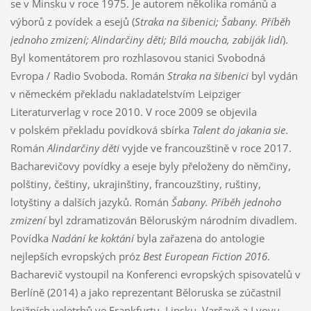
se v Minsku v roce 1975. Je autorem několika románů a
výborů z povídek a esejů (
Straka na šibenici; Šabany. Příběh
jednoho zmizení; Alindarčiny děti; Bílá moucha, zabiják lidí
).
Byl komentátorem pro rozhlasovou stanici Svobodná
Evropa / Radio Svoboda. Román
Straka na šibenici
byl vydán
v německém překladu nakladatelstvím Leipziger
Literaturverlag v roce 2010. V roce 2009 se objevila
v polském překladu povídková sbírka
Talent do jakania sie
.
Román
Alindarčiny děti
vyjde ve francouzštině v roce 2017.
Bacharevičovy povídky a eseje byly přeloženy do němčiny,
polštiny, češtiny, ukrajinštiny, francouzštiny, ruštiny,
lotyštiny a dalších jazyků. Román
Šabany. Příběh jednoho
zmizení
byl zdramatizován Běloruským národním divadlem.
Povídka
Nadání ke koktání
byla zařazena do antologie
nejlepších evropských próz
Best European Fiction
2016
.
Bacharevič vystoupil na Konferenci evropských spisovatelů v
Berlíně (2014) a jako reprezentant Běloruska se zúčastnil
knižních veletrhů ve Frankfurtu, Lipsku, Varšavě a Lvovu.