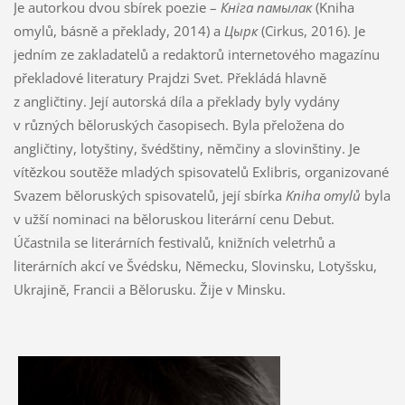
Je autorkou dvou sbírek poezie –
Кніга памылак
(Kniha
omylů, básně a překlady, 2014) a
Цырк
(Cirkus, 2016). Je
jedním ze zakladatelů a redaktorů internetového magazínu
překladové literatury Prajdzi Svet. Překládá hlavně
z angličtiny. Její autorská díla a překlady byly vydány
v různých běloruských časopisech. Byla přeložena do
angličtiny, lotyštiny, švédštiny, němčiny a slovinštiny. Je
vítězkou soutěže mladých spisovatelů Exlibris, organizované
Svazem běloruských spisovatelů, její sbírka
Kniha omylů
byla
v užší nominaci na běloruskou literární cenu Debut.
Účastnila se literárních festivalů, knižních veletrhů a
literárních akcí ve Švédsku, Německu, Slovinsku, Lotyšsku,
Ukrajině, Francii a Bělorusku. Žije v Minsku.