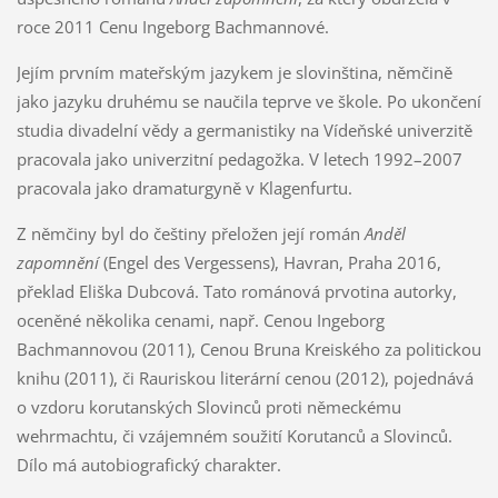
roce 2011 Cenu Ingeborg Bachmannové.
Jejím prvním mateřským jazykem je slovinština, němčině
jako jazyku druhému se naučila teprve ve škole. Po ukončení
studia divadelní vědy a germanistiky na Vídeňské univerzitě
pracovala jako univerzitní pedagožka. V letech 1992–2007
pracovala jako dramaturgyně v Klagenfurtu.
Z němčiny byl do češtiny přeložen její román
Anděl
zapomnění
(Engel des Vergessens), Havran, Praha 2016,
překlad Eliška Dubcová. Tato románová prvotina autorky,
oceněné několika cenami, např. Cenou Ingeborg
Bachmannovou (2011), Cenou Bruna Kreiského za politickou
knihu (2011), či Rauriskou literární cenou (2012), pojednává
o vzdoru korutanských Slovinců proti německému
wehrmachtu, či vzájemném soužití Korutanců a Slovinců.
Dílo má autobiografický charakter.