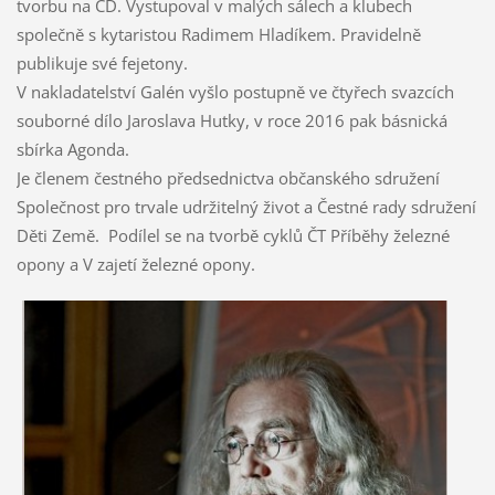
tvorbu na CD. Vystupoval v malých sálech a klubech
společně s kytaristou Radimem Hladíkem. Pravidelně
publikuje své fejetony.
V nakladatelství Galén vyšlo postupně ve čtyřech svazcích
souborné dílo Jaroslava Hutky, v roce 2016 pak básnická
sbírka Agonda.
Je členem čestného předsednictva občanského sdružení
Společnost pro trvale udržitelný život a Čestné rady sdružení
Děti Země. Podílel se na tvorbě cyklů ČT Příběhy železné
opony a V zajetí železné opony.