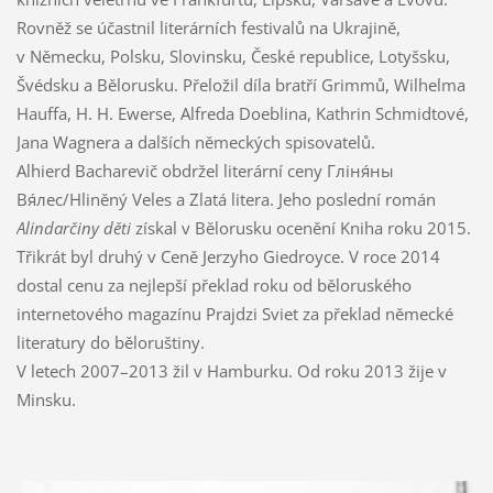
Rovněž se účastnil literárních festivalů na Ukrajině,
v Německu, Polsku, Slovinsku, České republice, Lotyšsku,
Švédsku a Bělorusku. Přeložil díla bratří Grimmů, Wilhelma
Hauffa, H. H. Ewerse, Alfreda Doeblina, Kathrin Schmidtové,
Jana Wagnera a dalších německých spisovatelů.
Alhierd Bacharevič obdržel literární ceny Гліня́ны
Вя́лес/Hliněný Veles a Zlatá litera. Jeho poslední román
Alindarčiny děti
získal v Bělorusku ocenění Kniha roku 2015.
Třikrát byl druhý v Ceně Jerzyho Giedroyce. V roce 2014
dostal cenu za nejlepší překlad roku od běloruského
internetového magazínu Prajdzi Sviet za překlad německé
literatury do běloruštiny.
V letech 2007–2013 žil v Hamburku. Od roku 2013 žije v
Minsku.