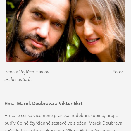
Irena a Vojtěch Havlovi. Foto:
archiv autorů.
Hm… Marek Doubrava a Viktor Ekrt
Hm… je česká víceméně pražská hudební skupina, hrající
buď v úplné čtyřčlenné sestavě ve složení Marek Doubrava:
zpěv, kytary, piano, akordeon, Viktor Ekrt: zpěv, housle,