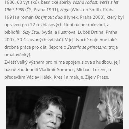
1986, 60 výtisků), básnické sbírky
Vážná radost. Verše z let
1969-1989
(ČS, Praha 1991),
Fuga
(Winston Smith, Praha
1991) a román
Obejmout dub
(Hynek, Praha 2000), který byl
upraven pro 12 rozhlasových čtení na pokračování, a
bibliofilii
Slzy Ezau
(vydal a ilustroval Luboš Drtina, Praha
2007, 30 číslovaných výtisků). V její tvorbě najdeme také
drobné práce pro děti (leporelo
Ztratila se princezna
, troje
omalovánky).
Zvlášť velký význam pro ni má spojení slova s hudbou, její
básně zhudebnili Vladimír Sommer, Michael Lorenc, a
především Václav Hálek. Kreslí a maluje. Žije v Praze.