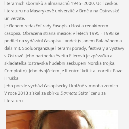
literárních sborníků a almanachů 1945–2000. Učil českou
literaturu na Masarykově univerzitě v Brně a na Ostravské
univerzitě.
Je členem redakční rady časopisu Host a redaktorem
časopisu Obrácená strana měsíce; v letech 1995 - 1998 se
podílel na vydávání časopisu Landek (s Janem Balabánem a
dalšími). Spoluorganizuje literární pořady, festivaly a výstavy
v Ostravě. Jeho partnerka Yvetta Ellerová je zpěvačka a
skladatelka (ostravská hudební seskupení Norská trojka,
Complotto). Jeho dvojčetem je literární kritik a teoretik Pavel
Hruška.
Jeho poezie vychází časopisecky i knižně v mnoha zemích.
V roce 2013 získal za sbírku
Darmata
Státní cenu za
literaturu.