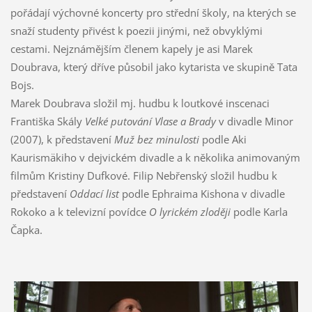
pořádají výchovné koncerty pro střední školy, na kterých se
snaží studenty přivést k poezii jinými, než obvyklými
cestami. Nejznámějším členem kapely je asi Marek
Doubrava, který dříve působil jako kytarista ve skupině Tata
Bojs.
Marek Doubrava složil mj. hudbu k loutkové inscenaci
Františka Skály
Velké putování Vlase a Brady
v divadle Minor
(2007), k představení
Muž bez minulosti
podle Aki
Kaurismäkiho v dejvickém divadle a k několika animovaným
filmům Kristiny Dufkové. Filip Nebřenský složil hudbu k
představení
Oddací list
podle Ephraima Kishona v divadle
Rokoko a k televizní povídce
O lyrickém zloději
podle Karla
Čapka.