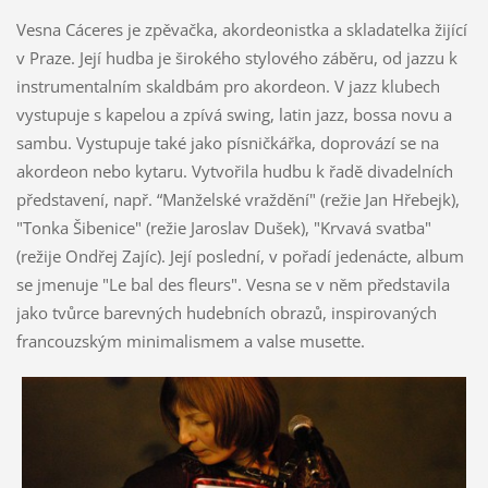
Vesna Cáceres je zpěvačka, akordeonistka a skladatelka žijící
v Praze. Její hudba je širokého stylového záběru, od jazzu k
instrumentalním skaldbám pro akordeon. V jazz klubech
vystupuje s kapelou a zpívá swing, latin jazz, bossa novu a
sambu. Vystupuje také jako písničkářka, doprovází se na
akordeon nebo kytaru. Vytvořila hudbu k řadě divadelních
představení, např. “Manželské vraždění" (režie Jan Hřebejk),
"Tonka Šibenice" (režie Jaroslav Dušek), "Krvavá svatba"
(režije Ondřej Zajíc). Její poslední, v pořadí jedenácte, album
se jmenuje "Le bal des fleurs". Vesna se v něm představila
jako tvůrce barevných hudebních obrazů, inspirovaných
francouzským minimalismem a valse musette.