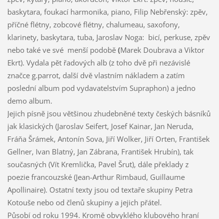
baskytara, foukací harmonika, piano, Filip Nebřenský: zpěv,
příčné flétny, zobcové flétny, chalumeau, saxofony,
klarinety, baskytara, tuba, Jaroslav Noga: bicí, perkuse, zpěv
nebo také ve své menší podobě
(
Marek Doubrava a Viktor
Ekrt). Vydala pět řadových alb (z toho dvě při nezávislé
značce g.parrot, další dvě vlastním nákladem a zatím
poslední album pod vydavatelstvím Supraphon) a jedno
demo album.
Jejich písně jsou většinou zhudebněné texty českých básníků
jak klasických (Jaroslav Seifert, Josef Kainar, Jan Neruda,
Fráňa Šrámek, Antonín Sova, Jiří Wolker, Jiří Orten, František
Gellner, Ivan Blatný, Jan Zábrana, František Hrubín), tak
současných (Vít Kremlička, Pavel Šrut), dále překlady z
poezie francouzské (Jean-Arthur Rimbaud, Guillaume
Apollinaire). Ostatní texty jsou od textaře skupiny Petra
Kotouše nebo od členů skupiny a jejich přátel.
Působí od roku 1994. Kromě obvyklého klubového hraní