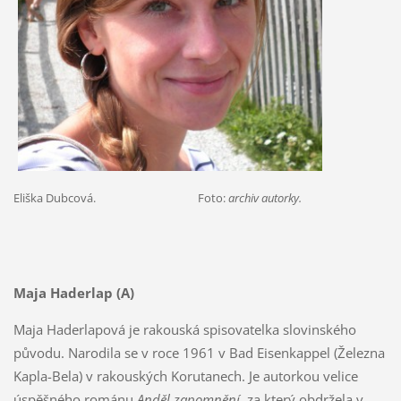
Eliška Dubcová. Foto:
archiv autorky.
Maja Haderlap (A)
Maja Haderlapová je rakouská spisovatelka slovinského
původu. Narodila se v roce 1961 v Bad Eisenkappel (Železna
Kapla-Bela) v rakouských Korutanech. Je autorkou velice
úspěšného románu
Anděl zapomnění
, za který obdržela v