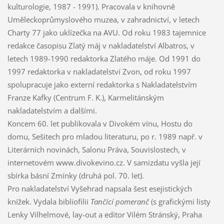
kulturologie, 1987 - 1991). Pracovala v knihovně
Uměleckoprůmyslového muzea, v zahradnictví, v letech
Charty 77 jako uklízečka na AVU. Od roku 1983 tajemnice
redakce časopisu Zlatý máj v nakladatelství Albatros, v
letech 1989-1990 redaktorka Zlatého máje. Od 1991 do
1997 redaktorka v nakladatelství Zvon, od roku 1997
spolupracuje jako externí redaktorka s Nakladatelstvím
Franze Kafky (Centrum F. K.), Karmelitánským
nakladatelstvím a dalšími.
Koncem 60. let publikovala v Divokém vínu, Hostu do
domu, Sešitech pro mladou literaturu, po r. 1989 např. v
Literárních novinách, Salonu Práva, Souvislostech, v
internetovém www.divokevino.cz. V samizdatu vyšla její
sbírka básní Zmínky (druhá pol. 70. let).
Pro nakladatelství Vyšehrad napsala šest esejistických
knížek. Vydala bibliofilii
Tančící pomeranč
(s grafickými listy
Lenky Vilhelmové, lay-out a editor Vilém Stránský, Praha