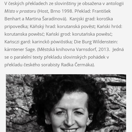
V českých překladech ze slovinštiny je obsažena v antologii
Místo v prostoru
(Host, Brno 1998. Překlad: František
Benhart a Martina Šaradínová). Kanjski grad: koroška
pripovedka; Káňský hrad: korutanská pověst; Kański hród:
korutanska powěsć; Kański grod: korutańska powěsć;
Kańsczi gard: karinckô pòwiôstka; Die Burg Wildenstein:
kärntener Sage. (Městská knihovna Varnsdorf, 2013. Jedná
se o paralelní texty překladu slovinských pohádek v
překladu českého sorabisty Radka Čermáka).