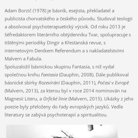
Adam Borzič (1978) je básník, esejista, překladatel a
publicista chorvatského a českého původu. Studoval teologii
a absolvoval psychoterapuetický výcvik. Od roku 2013 je
šéfredaktorem literárního obtýdenníku Tvar, spolupracuje s
tištěnými periodiky Dingir a Křesťanská revue, s
internetovým Deníkem Referendum a s nakladatelstvími
Malvern a Fabula.
Spoluzaložil básnickou skupinu Fantasía, s níž vydal
společnou knihu
Fantasía
(Dauphin, 2008). Dále publikoval
básnické sbírky
Rozevírání
(Dauphin, 2011),
Počasí v Evropě
(Malvern, 2013), za kterou byl v roce 2014 nominován na
Magnesii Literu, a
Orfické linie
(Malvern, 2015). Ukázky z jeho
poezie byly přeloženy do řady evropských jazyků. Vedle
literatury se zabývá psychoterapií a spiritualitou.