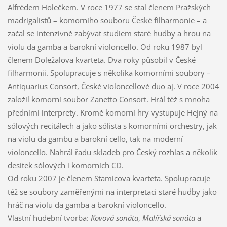
Alfrédem Holečkem. V roce 1977 se stal členem Pražských
madrigalistů – komorního souboru České filharmonie – a
začal se intenzivně zabývat studiem staré hudby a hrou na
violu da gamba a barokní violoncello. Od roku 1987 byl
členem Doležalova kvarteta. Dva roky působil v České
filharmonii. Spolupracuje s několika komorními soubory –
Antiquarius Consort, České violoncellové duo aj. V roce 2004
založil komorní soubor Zanetto Consort. Hrál též s mnoha
předními interprety. Kromě komorní hry vystupuje Hejný na
sólových recitálech a jako sólista s komorními orchestry, jak
na violu da gambu a barokní cello, tak na moderní
violoncello. Nahrál řadu skladeb pro Český rozhlas a několik
desítek sólových i komorních CD.
Od roku 2007 je členem Stamicova kvarteta. Spolupracuje
též se soubory zaměřenými na interpretaci staré hudby jako
hráč na violu da gamba a barokní violoncello.
Vlastní hudební tvorba:
Kovová sonáta
,
Malířská sonáta
a