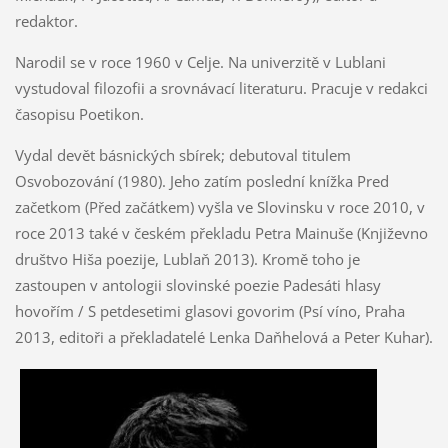
redaktor.
Narodil se v roce 1960 v Celje. Na univerzitě v Lublani
vystudoval filozofii a srovnávací literaturu. Pracuje v redakci
časopisu Poetikon.
Vydal devět básnických sbírek; debutoval titulem
Osvobozování (1980). Jeho zatím poslední knížka Pred
začetkom (Před začátkem) vyšla ve Slovinsku v roce 2010, v
roce 2013 také v českém překladu Petra Mainuše (Književno
društvo Hiša poezije, Lublaň 2013). Kromě toho je
zastoupen v antologii slovinské poezie Padesáti hlasy
hovořím / S petdesetimi glasovi govorim (Psí víno, Praha
2013, editoři a překladatelé Lenka Daňhelová a Peter Kuhar).