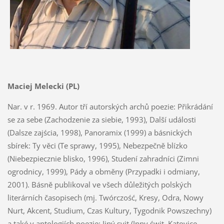
Maciej Melecki (PL)
Nar. v r. 1969. Autor tří autorských archů poezie: Přikrádání
se za sebe (Zachodzenie za siebie, 1993), Další události
(Dalsze zajścia, 1998), Panoramix (1999) a básnických
sbírek: Ty věci (Te sprawy, 1995), Nebezpečně blízko
(Niebezpiecznie blisko, 1996), Studení zahradníci (Zimni
ogrodnicy, 1999), Pády a obměny (Przypadki i odmiany,
2001). Básně publikoval ve všech důležitých polských
literárních časopisech (mj. Twórczość, Kresy, Odra, Nowy
Nurt, Akcent, Studium, Czas Kultury, Tygodnik Powszechny)
a také v antologiích poezie: Jiný svit (Inny świt, Katovice