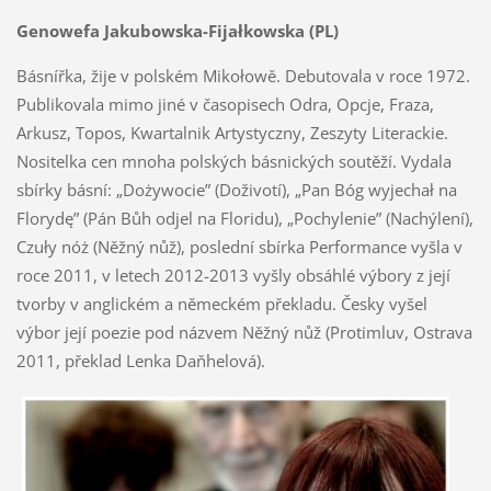
Genowefa Jakubowska-Fijałkowska (PL)
Básnířka, žije v polském Mikołowě. Debutovala v roce 1972.
Publikovala mimo jiné v časopisech Odra, Opcje, Fraza,
Arkusz, Topos, Kwartalnik Artystyczny, Zeszyty Literackie.
Nositelka cen mnoha polských básnických soutěží. Vydala
sbírky básní: „Dożywocie” (Doživotí), „Pan Bóg wyjechał na
Florydę” (Pán Bůh odjel na Floridu), „Pochylenie” (Nachýlení),
Czuły nóż (Něžný nůž), poslední sbírka Performance vyšla v
roce 2011, v letech 2012-2013 vyšly obsáhlé výbory z její
tvorby v anglickém a německém překladu. Česky vyšel
výbor její poezie pod názvem Něžný nůž (Protimluv, Ostrava
2011, překlad Lenka Daňhelová).