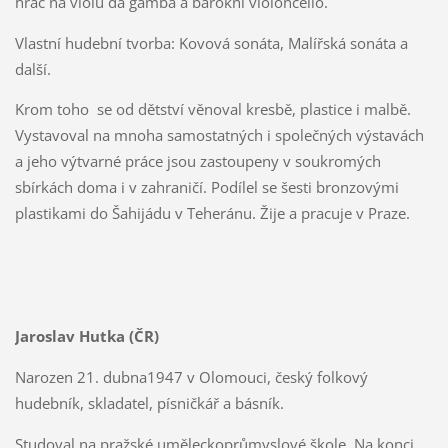
hráč na violu da gamba a barokní violoncello.
Vlastní hudební tvorba: Kovová sonáta, Malířská sonáta a
další.
Krom toho se od dětství věnoval kresbě, plastice i malbě.
Vystavoval na mnoha samostatných i společných výstavách
a jeho výtvarné práce jsou zastoupeny v soukromých
sbírkách doma i v zahraničí. Podílel se šesti bronzovými
plastikami do Šahijádu v Teheránu. Žije a pracuje v Praze.
Jaroslav Hutka (ČR)
Narozen 21. dubna1947 v Olomouci, český folkový
hudebník, skladatel, písničkář a básník.
Studoval na pražské uměleckoprůmyslové škole. Na konci