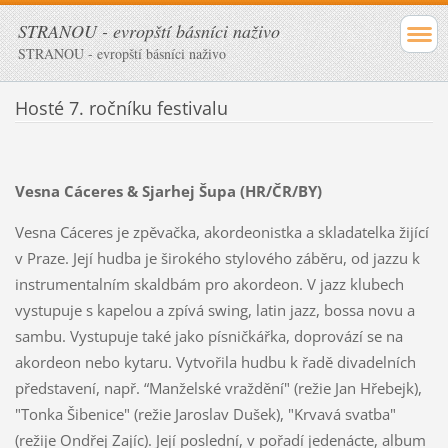
STRANOU - evropští básníci naživo
STRANOU - evropští básníci naživo
Hosté 7. ročníku festivalu
Vesna Cáceres
&
Sjarhej Šupa (HR/ČR/BY)
Vesna Cáceres je zpěvačka, akordeonistka a skladatelka žijící
v Praze. Její hudba je širokého stylového záběru, od jazzu k
instrumentalním skaldbám pro akordeon. V jazz klubech
vystupuje s kapelou a zpívá swing, latin jazz, bossa novu a
sambu. Vystupuje také jako písničkářka, doprovází se na
akordeon nebo kytaru. Vytvořila hudbu k řadě divadelních
představení, např. “Manželské vraždění" (režie Jan Hřebejk),
"Tonka Šibenice" (režie Jaroslav Dušek), "Krvavá svatba"
(režije Ondřej Zajíc). Její poslední, v pořadí jedenácte, album