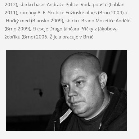
2012), sbírku básní Andraže Poliče Voda pouště (Lublaň
2011), romány A. E. Skubice Fužinské blues (Brno 2004) a
Hořký med (Blansko 2009), sbírku Brano Mozetiče Andělé
(Brno 2009), či eseje Drago Jančara Příčky z Jákobova
žebříku (Brno) 2006. Žije a pracuje v Brně.