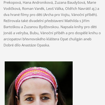
Prekopová, Hana Androniková, Zuzana Baudyšová, Marie
Vodičková, Roman Vaněk, Leoš Válka, Oldřich Navrátil aj.) a
dva hrané filmy pro děti (Archa pro Vojtu, Vánoční příběh).
Režírovala také divadelní představení Mathilda s Jiřím
Bartoškou a Zuzanou Bydžovskou. Napsala knihy pro děti
Jonáš a velryba, Bubu, Vánoční příběh a pro dospělé knihu o
arciopatovi břevnovského kláštera Opat chuligán aneb
Dobré dílo Anastáze Opaska.