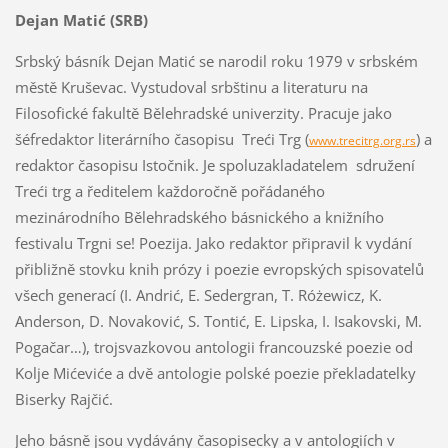
Dejan Matić (SRB)
Srbský básník Dejan Matić se narodil roku 1979 v srbském
městě Kruševac. Vystudoval srbštinu a literaturu na
Filosofické fakultě Bělehradské univerzity. Pracuje jako
šéfredaktor literárního časopisu Treći Trg (
) a
www.trecitrg.org.rs
redaktor časopisu Istočnik. Je spoluzakladatelem sdružení
Treći trg a ředitelem každoročně pořádaného
mezinárodního Bělehradského básnického a knižního
festivalu Trgni se! Poezija. Jako redaktor připravil k vydání
přibližně stovku knih prózy i poezie evropských spisovatelů
všech generací (I. Andrić, E. Sedergran, T. Różewicz, K.
Anderson, D. Novaković, S. Tontić, E. Lipska, I. Isakovski, M.
Pogačar…), trojsvazkovou antologii francouzské poezie od
Kolje Mićeviće a dvě antologie polské poezie překladatelky
Biserky Rajčić.
Jeho básně jsou vydávány časopisecky a v antologiích v