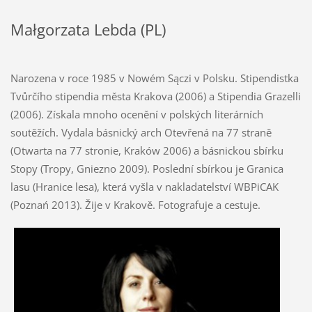
Małgorzata Lebda (PL)
Narozena v roce 1985 v Nowém Sączi v Polsku. Stipendistka
Tvůrčího stipendia města Krakova (2006) a Stipendia Grazelli
(2006). Získala mnoho ocenění v polských literárních
soutěžích. Vydala básnický arch Otevřená na 77 straně
(Otwarta na 77 stronie, Kraków 2006) a básnickou sbírku
Stopy (Tropy, Gniezno 2009). Poslední sbírkou je Granica
lasu (Hranice lesa), která vyšla v nakladatelství WBPiCAK
(Poznań 2013). Žije v Krakově. Fotografuje a cestuje.