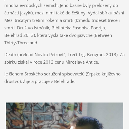
mnoha evropských zemích. Jeho básně byly přeloženy do
čtrnácti jazyků, mezi nimi také do češtiny. Vydal sbírku básní
Mezi třicátým třetím rokem a smrtí (Između trideset treće i
smrti, Društvo Istočnik, Biblioteka časopisa Poezija,
Bělehrad 2013), která vyšla také dvojjazyčně (Between
Thirty-Three and
Death (překlad Novica Petrović, Treći Trg, Beograd, 2013). Za
sbírku získal v roce 2013 cenu Miroslava Antiće.
Je členem Srbského sdružení spisovatelů (Srpsko književno
društvo). Žije a pracuje v Bělehradě.