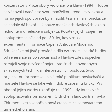
konzervatoř v Praze obory violoncello a klavír (1984). Hudbě
se věnoval i nadále se svou manželkou Irenou Havlovou a
forma jejich spolupráce byla natolik těsná a harmonická, že
se nadále dá hovořit již pouze manželech Havlových jako o
jednolitém uměleckém subjektu. Počátek jejich vzájemné
spolupráce se píše od pol. 80. let, kdy vznikla
experimentální formace Capella Antiqua e Moderna.
Sdružení velmi jistě provádělo díla evropské klasické hudby
od renesance až po současnost a Havlovi zde s úspěchem
rozvíjeli svoje nevšední pojetí tradičních i novodobých
skladebných technik a interpretačních postupů. Svou
originalitou formace zaujala široké publikum posluchačů a
manželé Havlovi se také velmi dobře zapsali u kritiky. První
období jejich tvorby ukončuje rok 1990, kdy intenzivně
spolupracovali s písničkářem Oldřichem Janotou (nahrávka
Chlumec Live) a započala nová etapa jejich samostatného
uměleckého zrání.