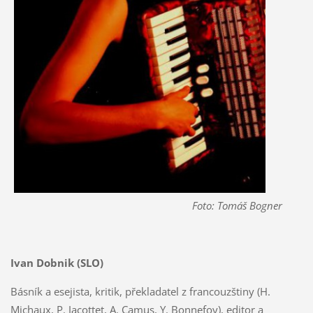
Foto: Tomáš Bogner
Ivan Dobnik (SLO)
Básník a esejista, kritik, překladatel z francouzštiny (H.
Michaux, P. Jacottet, A. Camus, Y. Bonnefoy), editor a