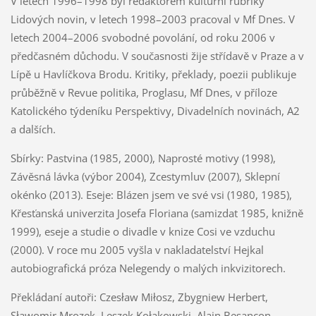
V letech 1996–1998 byl redaktorem kulturní rubriky
Lidových novin, v letech 1998–2003 pracoval v Mf Dnes. V
letech 2004–2006 svobodné povolání, od roku 2006 v
předčasném důchodu. V současnosti žije střídavě v Praze a v
Lípě u Havlíčkova Brodu. Kritiky, překlady, poezii publikuje
průběžně v Revue politika, Proglasu, Mf Dnes, v příloze
Katolického týdeníku Perspektivy, Divadelních novinách, A2
a dalších.
Sbírky: Pastvina (1985, 2000), Naprosté motivy (1998),
Závěsná lávka (výbor 2004), Zcestymluv (2007), Sklepní
okénko (2013). Eseje: Blázen jsem ve své vsi (1980, 1985),
Křesťanská univerzita Josefa Floriana (samizdat 1985, knižně
1999), eseje a studie o divadle v knize Cosi ve vzduchu
(2000). V roce mu 2005 vyšla v nakladatelství Hejkal
autobiografická próza Nelegendy o malých inkvizitorech.
Překládaní autoři: Czesław Miłosz, Zbygniew Herbert,
Sławomir Mrozek, Leszek Kołakowski, Alain Besançon,