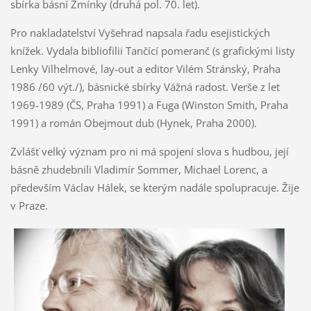
sbírka básní Zmínky (druhá pol. 70. let).
Pro nakladatelství Vyšehrad napsala řadu esejistických
knížek. Vydala bibliofilii Tančící pomeranč (s grafickými listy
Lenky Vilhelmové, lay-out a editor Vilém Stránský, Praha
1986 /60 výt./), básnické sbírky Vážná radost. Verše z let
1969-1989 (ČS, Praha 1991) a Fuga (Winston Smith, Praha
1991) a román Obejmout dub (Hynek, Praha 2000).
Zvlášť velký význam pro ni má spojení slova s hudbou, její
básně zhudebnili Vladimír Sommer, Michael Lorenc, a
především Václav Hálek, se kterým nadále spolupracuje. Žije
v Praze.