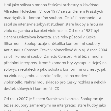
Hrál jako sólista s mnoha českými orchestry a klavíristou
Alfrédem Holečkem. V roce 1977 se stal členem Pražských
madrigalistů – komorního souboru České filharmonie – a
začal se intenzivně zabývat studiem staré hudby a hrou na
violu da gamba a barokní violoncello. Od roku 1987 byl
členem Doležalova kvarteta. Dva roky působil v České
filharmonii. Spolupracuje s několika komorními soubory –
Antiquarius Consort, České violoncellové duo aj. V roce 2004
založil komorní soubor Zanetto Consort. Hrál též s mnoha
předními interprety. Kromě komorní hry vystupuje Hejný na
sólových recitálech a jako sólista s komorními orchestry, jak
na violu da gambu a barokní cello, tak na moderní
violoncello. Nahrál řadu skladeb pro Český rozhlas a několik
desítek sólových i komorních CD.
Od roku 2007 je členem Stamicova kvarteta. Spolupracuje
též se soubory zaměřenými na interpretaci staré hudby jako