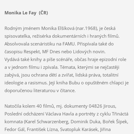
Monika Le Fay (ČR)
Rodným jménem Monika Elšíková (nar.1968), je česká
spisovatelka, režisérka dokumentárních i hraných filmů.
Absolvovala scenáristiku na FAMU. Přispívala také do
časopisu Respekt, MF Dnes nebo Lidových novin.
Vydává také knihy a píše scénáře, občas hraje epizodní role
a v jednom filmu i zpívala. Témata, kterými se nejčastěji
zabývá, jsou ochrana dětí a zvířat, lidská práva, totalitní
ideologie a rasismus. Její kniha Bubu o opuštěném chlapci je
doporučenou literaturou v čítance.
Natočila kolem 40 filmů, mj. dokumenty 04826 Jirous,
Poslední odcházení Václava Havla a portréty z cyklu Třináctá
komnata (Karel Schwarzenberg, Dominik Duka, Bořek Šípek,
Fedor Gál, František Lízna, Svatopluk Karásek, Jiřina