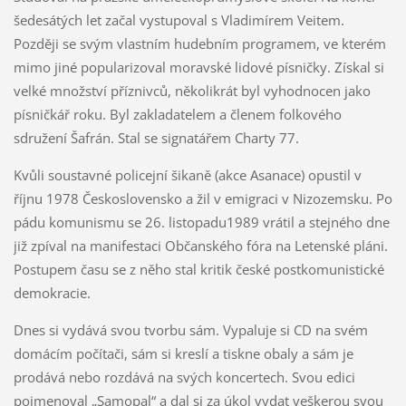
šedesátých let začal vystupoval s Vladimírem Veitem.
Později se svým vlastním hudebním programem, ve kterém
mimo jiné popularizoval moravské lidové písničky. Získal si
velké množství příznivců, několikrát byl vyhodnocen jako
písničkář roku. Byl zakladatelem a členem folkového
sdružení Šafrán. Stal se signatářem Charty 77.
Kvůli soustavné policejní šikaně (akce Asanace) opustil v
říjnu 1978 Československo a žil v emigraci v Nizozemsku. Po
pádu komunismu se 26. listopadu1989 vrátil a stejného dne
již zpíval na manifestaci Občanského fóra na Letenské pláni.
Postupem času se z něho stal kritik české postkomunistické
demokracie.
Dnes si vydává svou tvorbu sám. Vypaluje si CD na svém
domácím počítači, sám si kreslí a tiskne obaly a sám je
prodává nebo rozdává na svých koncertech. Svou edici
pojmenoval „Samopal“ a dal si za úkol vydat veškerou svou