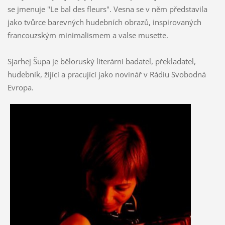
se jmenuje "Le bal des fleurs". Vesna se v něm představila
jako tvůrce barevných hudebních obrazů, inspirovaných
francouzským minimalismem a valse musette.
Sjarhej Šupa je běloruský literární badatel, překladatel,
hudebník, žijící a pracující jako novinář v Rádiu Svobodná
Evropa.