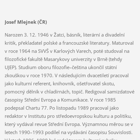
Josef Mlejnek (ČR)
Narozen 3. 12. 1946 v Žatci, básník, literární a divadelní
kritik, překladatel polské a francouzské literatury. Maturoval
v roce 1964 na SVVŠ v Karlových Varech, poté studoval na
filozofické fakultě Masarykovy univerzity v Brně (tehdy
UJEP). Studium oboru filozofie–čeština ukončil státní
zkouškou v roce 1970. V následujícím dvacetiletí pracoval
jako kulturní referent, knihovník, ošetřovatel skotu,
pomocný dělník v chladírnách, topič. Redigoval samizdatové
časopisy Střední Evropa a Komunikace. V roce 1985
podepsal Chartu 77. Po listopadu 1989 pracoval jako
redaktor v Institutu pro středoevropskou kulturu a politiku,
který vydával revue Střední Evropa. Významnou měrou se v
letech 1990–1993 podílel na vydávání časopisu Souvislosti.