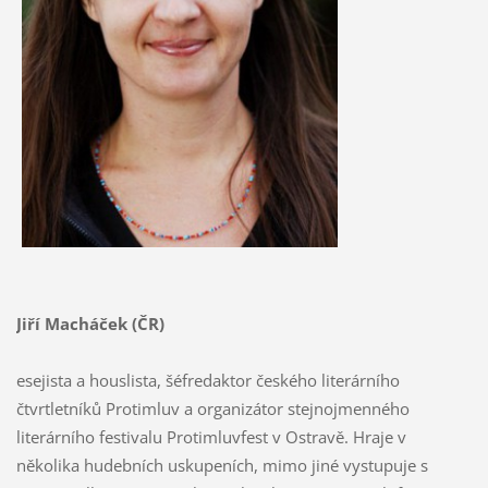
Jiří Macháček (ČR)
esejista a houslista, šéfredaktor českého literárního
čtvrtletníků Protimluv a organizátor stejnojmenného
literárního festivalu Protimluvfest v Ostravě. Hraje v
několika hudebních uskupeních, mimo jiné vystupuje s