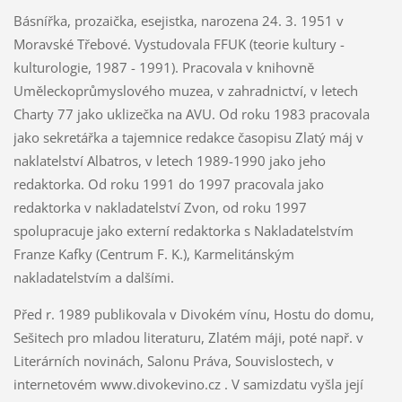
Básnířka, prozaička, esejistka, narozena 24. 3. 1951 v
Moravské Třebové. Vystudovala FFUK (teorie kultury -
kulturologie, 1987 - 1991). Pracovala v knihovně
Uměleckoprůmyslového muzea, v zahradnictví, v letech
Charty 77 jako uklizečka na AVU. Od roku 1983 pracovala
jako sekretářka a tajemnice redakce časopisu Zlatý máj v
naklatelství Albatros, v letech 1989-1990 jako jeho
redaktorka. Od roku 1991 do 1997 pracovala jako
redaktorka v nakladatelství Zvon, od roku 1997
spolupracuje jako externí redaktorka s Nakladatelstvím
Franze Kafky (Centrum F. K.), Karmelitánským
nakladatelstvím a dalšími.
Před r. 1989 publikovala v Divokém vínu, Hostu do domu,
Sešitech pro mladou literaturu, Zlatém máji, poté např. v
Literárních novinách, Salonu Práva, Souvislostech, v
internetovém www.divokevino.cz . V samizdatu vyšla její