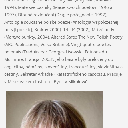
1994), Máte své básníky (Macie swoich poetów, 1996 a
1997), Dlouhé rozloučení (Długie pożegnanie, 1997),
Antologie současné polské poezie (Antologia współczesnej
poezji polskiej, Krakov 2000), 14. 44 (2002), Mrtvé body
(Martwe punkty, 2004), Altered State: The New Polish Poetry
(ARC Publications, Velká Británie), Vingt-quatre poe`tes
polonais (Traduits par Georges Lisowski, Editions du
Murmure, Francja, 2003). Jeho básně byly přeloženy do
angličtiny, němčiny, slovenštiny, francouzštiny, slovinštiny a
češtiny. Sekretář Arkadie - katastrofického časopisu. Pracuje
v Mikołovském Institutu. Bydlí v Mikołowě.