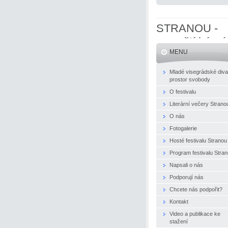
STRANOU -
evropští básní
MENU
naživo
Mladé visegrádské diva
prostor svobody
O festivalu
Literární večery Strano
O nás
Fotogalerie
Hosté festivalu Stranou
Program festivalu Stra
Napsali o nás
Podporují nás
Chcete nás podpořit?
Kontakt
Video a publikace ke
stažení