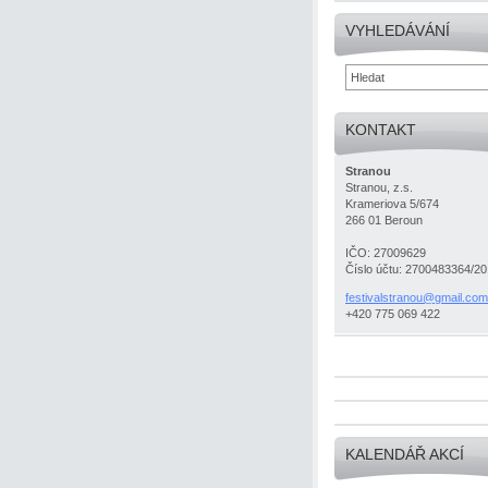
VYHLEDÁVÁNÍ
KONTAKT
Stranou
Stranou, z.s.
Krameriova 5/674
266 01 Beroun
IČO: 27009629
Číslo účtu: 2700483364/2
festival
stranou@
gmail.co
m
+420 775 069 422
KALENDÁŘ AKCÍ