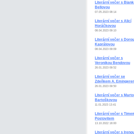
Literární večer s Bian
Bellovou
07.05.2023 08:14
Literární večer s Alicí
Horáčkovou
08.04.2023 09:10
Literární večer s Doro
Kaprálovou
08.04.2023 09:09
Literární večer s
Veronikou Bendovou
26.01.2023 09:52
Literární večer se
Zdeňkem A. Emingere
26.01.2023 09:50
Literární večer s Mart
Bartoškovou
11.01.2023 13:41
Literární večer s Time
Postovitem
13.10.2022 18:00
Literární večer s Ireno