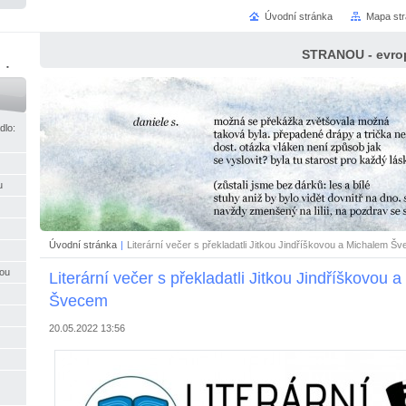
Úvodní stránka
Mapa st
STRANOU - evrop
ci
dlo:
u
Úvodní stránka
|
Literární večer s překladatli Jitkou Jindříškovou a Michalem Š
nou
Literární večer s překladatli Jitkou Jindříškovou 
Švecem
20.05.2022 13:56