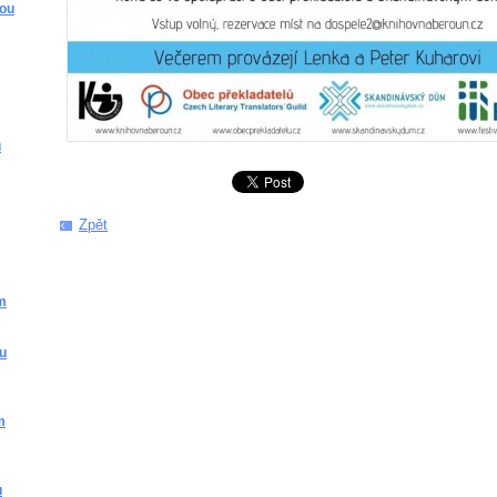
kou
u
Zpět
m
ou
m
u