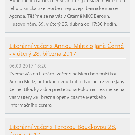
Hudebně-literární večer Stranou: s Jaroslavem Hutkou o
jeho písničkářské tvorbě i nejnovější básnické sbírce
Agonda. Těšíme se na vás v Čítárně MKC Beroun,
Husovo nám. 69, v úterý 25. dubna od 17:30 hodin.
Literární večer s Annou Militz o Janě Černé
- v úterý 28. března 2017
06.03.2017 18:20
Zveme vás na literární večer s polskou bohemistkou
Annou Militz, autorkou dvou knih o tvorbě a životě Jany
Černé. Ukázky z díla přečte Soňa Pokorná. Těšíme se na
vás v úterý 28. března opět v čítárně Mětského
informačního centra.
Literární večer s Terezou Boučkovou 28.
února 2017