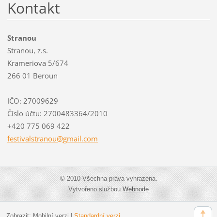
Kontakt
Stranou
Stranou, z.s.
Krameriova 5/674
266 01 Beroun
IČO: 27009629
Číslo účtu: 2700483364/2010
+420 775 069 422
festival
stranou@
gmail.co
m
© 2010 Všechna práva vyhrazena.
Vytvořeno službou
Webnode
Zobrazit:
Mobilní verzi
|
Standardní verzi