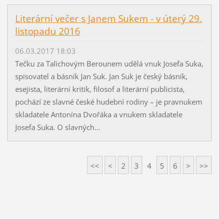
Literární večer s Janem Sukem - v úterý 29.
listopadu 2016
06.03.2017 18:03
Tečku za Talichovým Berounem udělá vnuk Josefa Suka,
spisovatel a básník Jan Suk. Jan Suk je český básník,
esejista, literární kritik, filosof a literární publicista,
pochází ze slavné české hudební rodiny – je pravnukem
skladatele Antonína Dvořáka a vnukem skladatele
Josefa Suka. O slavných...
<<
<
2
3
4
5
6
>
>>