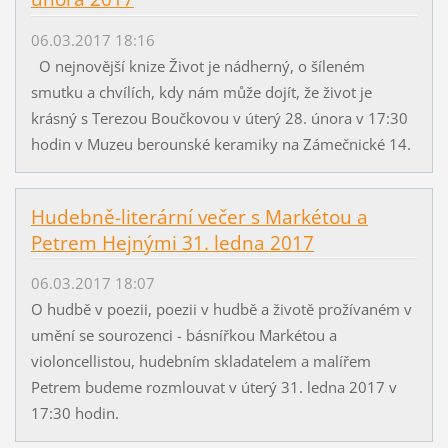
06.03.2017 18:16
O nejnovější knize Život je nádherný, o šíleném
smutku a chvílích, kdy nám může dojít, že život je
krásný s Terezou Boučkovou v úterý 28. února v 17:30
hodin v Muzeu berounské keramiky na Zámečnické 14.
Hudebně-literární večer s Markétou a
Petrem Hejnými 31. ledna 2017
06.03.2017 18:07
O hudbě v poezii, poezii v hudbě a životě prožívaném v
umění se sourozenci - básnířkou Markétou a
violoncellistou, hudebním skladatelem a malířem
Petrem budeme rozmlouvat v úterý 31. ledna 2017 v
17:30 hodin.