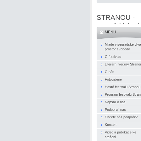
STRANOU -
evropští básní
MENU
naživo
Mladé visegrádské diva
prostor svobody
O festivalu
Literární večery Strano
O nás
Fotogalerie
Hosté festivalu Stranou
Program festivalu Stra
Napsali o nás
Podporují nás
Chcete nás podpořit?
Kontakt
Video a publikace ke
stažení