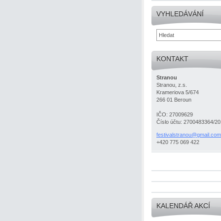
VYHLEDÁVÁNÍ
KONTAKT
Stranou
Stranou, z.s.
Krameriova 5/674
266 01 Beroun
IČO: 27009629
Číslo účtu: 2700483364/2
festival
stranou@
gmail.co
m
+420 775 069 422
KALENDÁŘ AKCÍ