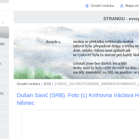
Úvodní stránka
Mapa st
STRANOU - evrop
ci
dlo:
u
Úvodní stránka
|
2015
|
1795521_1017952721583450_3985584133746664227_n
nou
Dušan Savić (SRB). Foto (c) Knihovna Václava H
Němec