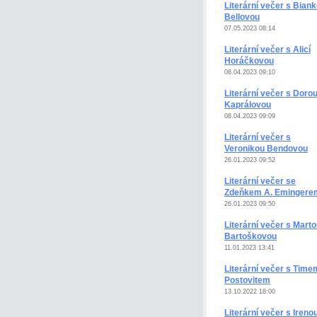
Literární večer s Bian
Bellovou
07.05.2023 08:14
Literární večer s Alicí
Horáčkovou
08.04.2023 09:10
Literární večer s Doro
Kaprálovou
08.04.2023 09:09
Literární večer s
Veronikou Bendovou
26.01.2023 09:52
Literární večer se
Zdeňkem A. Emingere
26.01.2023 09:50
Literární večer s Mart
Bartoškovou
11.01.2023 13:41
Literární večer s Time
Postovitem
13.10.2022 18:00
Literární večer s Ireno