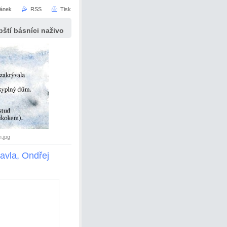
ránek
RSS
Tisk
ští básníci naživo
.jpg
avla, Ondřej