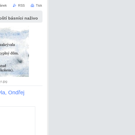
ránek
RSS
Tisk
ští básníci naživo
n.jpg
la, Ondřej