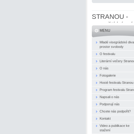
STRANOU -
evropští básní
MENU
naživo
Mladé visegrádské diva
prostor svobody
O festivalu
Literární večery Strano
O nás
Fotogalerie
Hosté festivalu Stranou
Program festivalu Stra
Napsali o nás
Podporují nás
Chcete nás podpořit?
Kontakt
Video a publikace ke
stažení