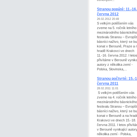
Stranou popáté: 11.-16.
června 2012
26.02.2012 20:49
S velkým potěšením vás
zveme na 5. ročník letního
mezinárodního básnického
festivalu Stranou – Evropšt
básníci naživo, který se b
konat v Berouně, Praze a 
hradě Krakovci ve dnech
11.-16. června 2012. I leto
přivítáme v Berouně vynika
autory z několika zemí -
Polska, Slovinska,...
Stranou počtvrté: 15.-1
června 2011
28.02.2011 11:01
S velkým potěšením vás
zveme na 4. ročník letního
mezinárodního básnického
festivalu Stranou – Evropšt
básníci naživo, který se b
konat v Berouně a na hrad
Krakovci ve dnech 15.-18.
června 2011. I letos přivít
v Berouně vynikající autor
několika zemí - Polska,