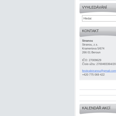
VYHLEDÁVÁNÍ
KONTAKT
Stranou
Stranou, z.s.
Krameriova 5/674
266 01 Beroun
IČO: 27009629
Číslo účtu: 2700483364/2
festival
stranou@
gmail.co
m
+420 775 069 422
KALENDÁŘ AKCÍ