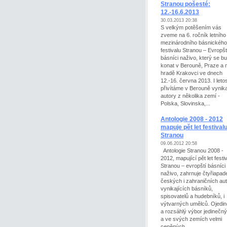
Stranou pošesté:
12.-16.6.2013
30.03.2013 20:38
S velkým potěšením vás
zveme na 6. ročník letního
mezinárodního básnického
festivalu Stranou – Evropšt
básníci naživo, který se b
konat v Berouně, Praze a 
hradě Krakovci ve dnech
12.-16. června 2013. I leto
přivítáme v Berouně vynika
autory z několika zemí -
Polska, Slovinska,...
Antologie 2008 - 2012
mapuje pět let festival
Stranou
09.06.2012 20:58
Antologie Stranou 2008 -
2012, mapující pět let festi
Stranou – evropští básníci
naživo, zahrnuje čtyřiapad
českých i zahraničních aut
vynikajících básníků,
spisovatelů a hudebníků, i
výtvarných umělců. Ojedin
a rozsáhlý výbor jedinečný
a ve svých zemích velmi
ceněných...