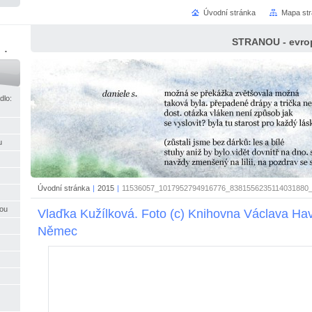
Úvodní stránka
Mapa st
STRANOU - evrop
ci
dlo:
u
Úvodní stránka
|
2015
|
11536057_1017952794916776_8381556235114031880_
nou
Vlaďka Kužílková. Foto (c) Knihovna Václava Hav
Němec