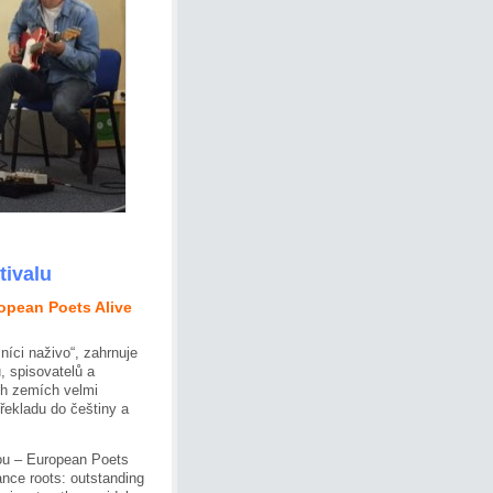
tivalu
opean Poets Alive
níci naživo“, zahrnuje
, spisovatelů a
ch zemích velmi
překladu do češtiny a
nou – European Poets
ance roots: outstanding