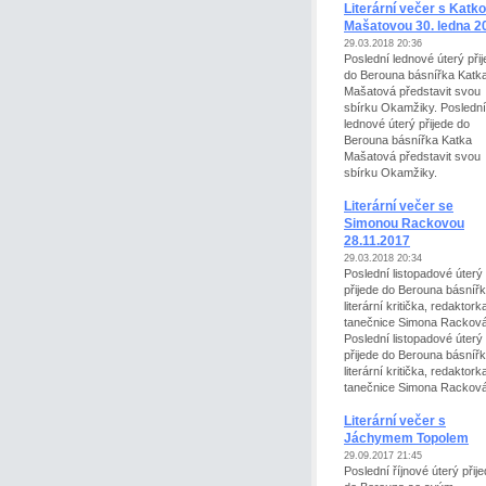
Literární večer s Katk
Mašatovou 30. ledna 2
29.03.2018 20:36
Poslední lednové úterý při
do Berouna básnířka Katk
Mašatová představit svou
sbírku Okamžiky. Poslední
lednové úterý přijede do
Berouna básnířka Katka
Mašatová představit svou
sbírku Okamžiky.
Literární večer se
Simonou Rackovou
28.11.2017
29.03.2018 20:34
Poslední listopadové úterý
přijede do Berouna básnířk
literární kritička, redaktor
tanečnice Simona Racková
Poslední listopadové úterý
přijede do Berouna básnířk
literární kritička, redaktork
tanečnice Simona Racko
Literární večer s
Jáchymem Topolem
29.09.2017 21:45
Poslední říjnové úterý přij