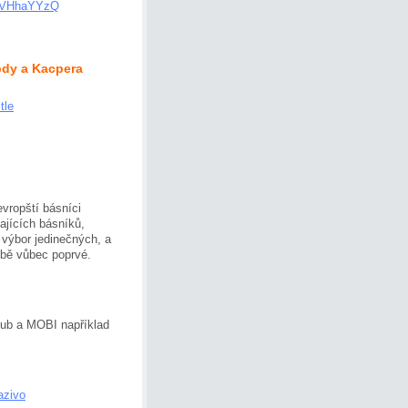
JbVHhaYYzQ
bdy a Kacpera
tle
evropští básníci
ajících básníků,
 výbor jedinečných, a
obě vůbec poprvé.
Pub a MOBI například
azivo