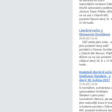
do Berouna se svým
nejnovějším románem Citli
člověk spisovatel a publici
Jáchym Topol. Přijďte, těš
se na vás v čítárně MIC
poslední říjnové úterý 31. 
17:30 hodin.
Literární večer s
Otomarem Dvořákem
29.09.2017 21:44
Září uteklo jako voda - a
jeho poslední úterý patří
povídání s Otomar Dvořá
v čítárně Mic Beroun. Přijď
těšíme se na vás poslední
zářijové úterý 26. 9. v 17:3
hodin.
Hudebně-literární veče
Ondřejem Štindlem - v
úterý 30. května 2017
17.05.2017 21:54
S novinářem, scénáristou 
spisovatelem Ondřejem
Štindlem o jeho práci
novinářské i filmové, ale ta
jeho nejnovější knize K hra
si budeme povídat v čítárn
MIC poslední květnové úte