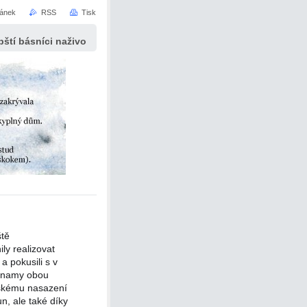
ránek
RSS
Tisk
ští básníci naživo
ště
ly realizovat
a pokusili s v
áznamy obou
vskému nasazení
, ale také díky