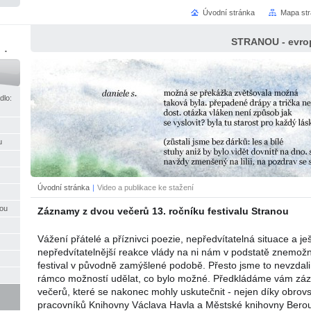
Úvodní stránka
Mapa st
STRANOU - evrop
ci
dlo:
u
Úvodní stránka
|
Video a publikace ke stažení
nou
Záznamy z dvou večerů 13. ročníku festivalu Stranou
Vážení přátelé a příznivci poezie, nepředvítatelná situace a je
nepředvítatelnější reakce vlády na ni nám v podstatě znemožni
festival v původně zamýšlené podobě. Přesto jsme to nevzdali 
rámco možností udělat, co bylo možné. Předkládáme vám z
večerů, které se nakonec mohly uskutečnit - nejen díky obro
pracovníků Knihovny Václava Havla a Městské knihovny Beroun