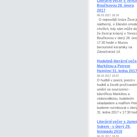
Literární večer s Terez
Boučkovou 28. února
2017
06.03.2017 18:16
O nejnovější knize Život j
nádherný, o šíleném smut
chvílích, kdy nám může doj
že život je krásný s Terez
Boučkovou v úterý 28. úno
17:30 hodin v Muzeu
berounské keramiky na
Zámečnické 14.
Hudebně-literární veče
Markétou a Petrem
Hejnými 31. ledna 201
06.03.2017 18:07
O hudbě v poezii, poezii v
hudbě a životě prožívaném
umění se sourozenci -
básnířkou Markétou a
violoncellistou, hudebním
skladatelem a malířem Pe
budeme rozmlouvat v úter
31. ledna 2017 v 17:30 hod
Literární večer s Jane
Sukem - v úterý 29.
listopadu 2016
06.03.2017 18:03