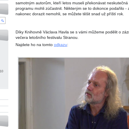
samotným autorům, kteří letos museli překonávat neskutečná 
programu mohli zúčastnit. Některým se to dokonce podařilo - a 
nakonec dorazit nemohli, se můžete těšit snad už příští rok.
Díky Knihovně Václava Havla se s vámi můžeme podělit o zá
večera letošního festivalu Stranou.
Najdete ho na tomto
odkazu
:
010