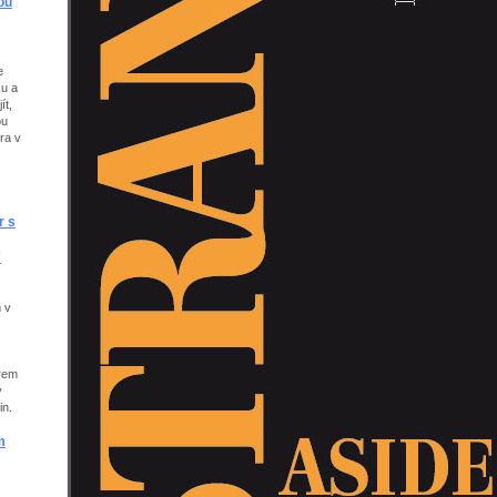
ou
e
ku a
ít,
ou
ra v
r s
7
 v
trem
ý
in.
m