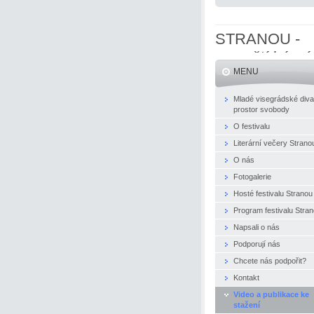
STRANOU -
evropští básní
MENU
naživo
Mladé visegrádské diva
prostor svobody
O festivalu
Literární večery Strano
O nás
Fotogalerie
Hosté festivalu Stranou
Program festivalu Stra
Napsali o nás
Podporují nás
Chcete nás podpořit?
Kontakt
Video a publikace ke
stažení