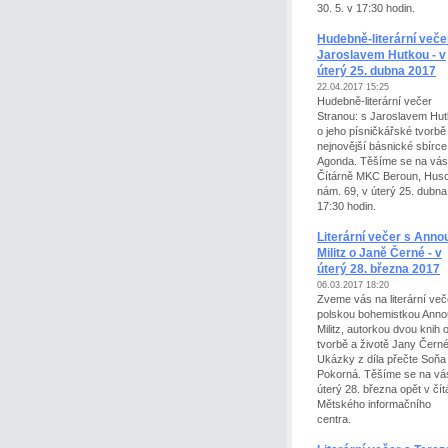
30. 5. v 17:30 hodin.
Hudebně-literární veče
Jaroslavem Hutkou - v
úterý 25. dubna 2017
22.04.2017 15:25
Hudebně-literární večer
Stranou: s Jaroslavem Hu
o jeho písničkářské tvorbě 
nejnovější básnické sbírce
Agonda. Těšíme se na vás
Čítárně MKC Beroun, Hus
nám. 69, v úterý 25. dubna
17:30 hodin.
Literární večer s Anno
Militz o Janě Černé - v
úterý 28. března 2017
06.03.2017 18:20
Zveme vás na literární več
polskou bohemistkou Anno
Militz, autorkou dvou knih 
tvorbě a životě Jany Černé
Ukázky z díla přečte Soňa
Pokorná. Těšíme se na vá
úterý 28. března opět v čít
Mětského informačního
centra.