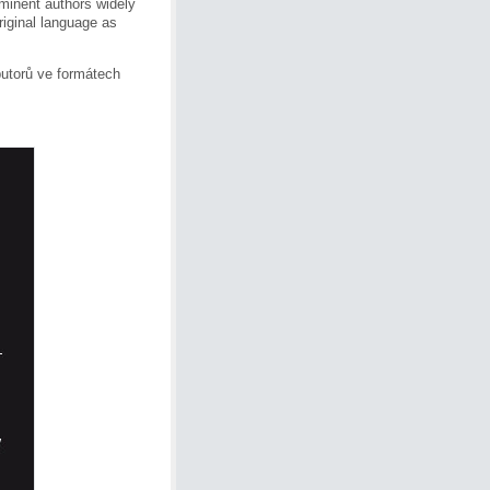
ominent authors widely
riginal language as
ibutorů ve formátech