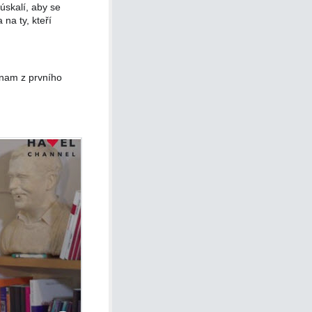
úskalí, aby se
na ty, kteří
znam z prvního