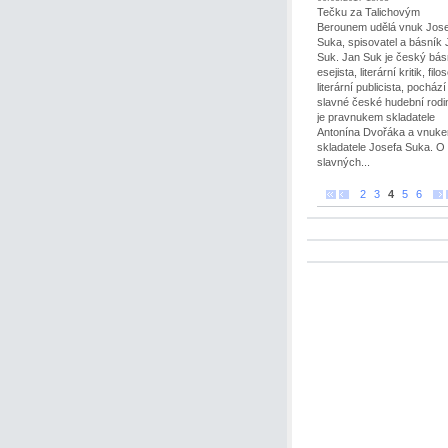
Tečku za Talichovým
Berounem udělá vnuk Jos
Suka, spisovatel a básník 
Suk. Jan Suk je český bás
esejista, literární kritik, filo
literární publicista, pochází
slavné české hudební rodi
je pravnukem skladatele
Antonína Dvořáka a vnuk
skladatele Josefa Suka. O
slavných...
2
3
4
5
6