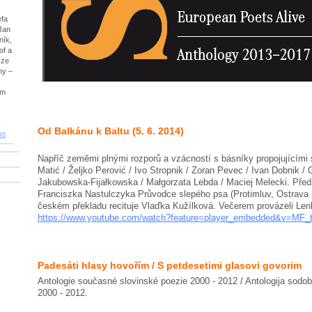
efa
Jan
ník,
sof a
 ze
ny –
em
Od Balkánu k Baltu (5. 6. 2014)
Napříč zeměmi plnými rozporů a vzácností s básníky propojujícími
Matić / Željko Perović / Ivo Stropnik / Zoran Pevec / Ivan Dobnik /
Jakubowska-Fijałkowska / Małgorzata Lebda / Maciej Melecki. Před
Franciszka Nastulczyka Průvodce slepého psa (Protimluv, Ostrava
českém překladu recituje Vlaďka Kužílková. Večerem provázeli Len
https://www.youtube.com/watch?feature=player_embedded&v=MF
Padesáti hlasy hovořím / S petdesetimi glasovi govorim
Antologie současné slovinské poezie 2000 - 2012 / Antologija sodo
2000 - 2012.