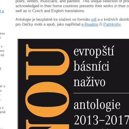
poets, writers, musicians, and painters. This unique selection of pr
acknowledged in their home countries presents their works in their o
well as in Czech and English translations.
r s
Antologie je bezplatně ke stažení ve formátu
pdf
,
a u knižních distr
pro čtečky mobi a epub, jako například
e-Reading
či
Palmknihy
.
tkou
i
 v
ovo
 od
u
er s
u
o
.
s v
árně