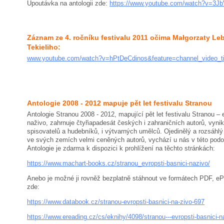
Upoutávka na antologii zde:
https://www.youtube.com/watch?v=3
Záznam ze 4. ročníku festivalu 2011 očima Małgorzaty Le
Tekieliho:
www.youtube.com/watch?v=hPtDeCdinos&feature=channel_video_ti
Antologie 2008 - 2012 mapuje pět let festivalu Stranou
Antologie Stranou 2008 - 2012, mapující pět let festivalu Stranou – 
naživo, zahrnuje čtyřiapadesát českých i zahraničních autorů, vynik
spisovatelů a hudebníků, i výtvarných umělců. Ojedinělý a rozsáhlý
ve svých zemích velmi ceněných autorů, vychází u nás v této pod
Antologie je zdarma k dispozici k prohlížení na těchto stránkách:
https://www.machart-books.cz/stranou_evropsti-basnici-nazivo/
Anebo je možné ji rovněž bezplatně stáhnout ve formátech PDF, e
zde:
https://www.databook.cz/stranou-evropsti-basnici-na-zivo-697
https://www.ereading.cz/cs/eknihy/4098/stranou---evropsti-basnici-n