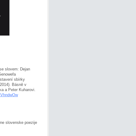
 se slovem: Dejan
 Genowefa
stavení sbírky
 2014). Básně v
ka a Peter Kuharovi.
_tVhndwOw
bne slovenske poezije