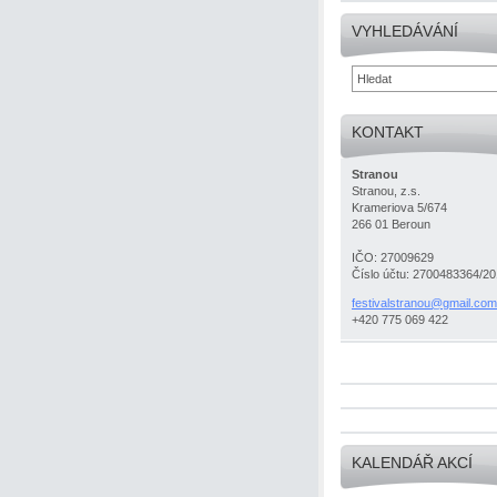
VYHLEDÁVÁNÍ
KONTAKT
Stranou
Stranou, z.s.
Krameriova 5/674
266 01 Beroun
IČO: 27009629
Číslo účtu: 2700483364/2
festival
stranou@
gmail.co
m
+420 775 069 422
KALENDÁŘ AKCÍ