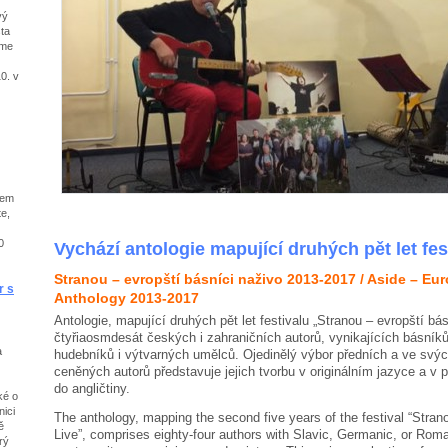
vý
sta
íme
10. v
kem
te,
0
Vychází antologie mapující druhých pět let fes
Stranou – evropští básníci naživo 2013-2017 /
Aside – Eur
r s
Anthology 2013-2017
Antologie, mapující druhých pět let festivalu „Stranou – evropští bás
čtyřiaosmdesát českých i zahraničních autorů, vynikajících básníků
a
hudebníků i výtvarných umělců. Ojedinělý výbor předních a ve svý
ceněných autorů představuje jejich tvorbu v originálním jazyce a v 
do angličtiny.
ké o
nici
The anthology, mapping the second five years of the festival “Stra
ě
Live”, comprises eighty-four authors with Slavic, Germanic, or Rom
rý