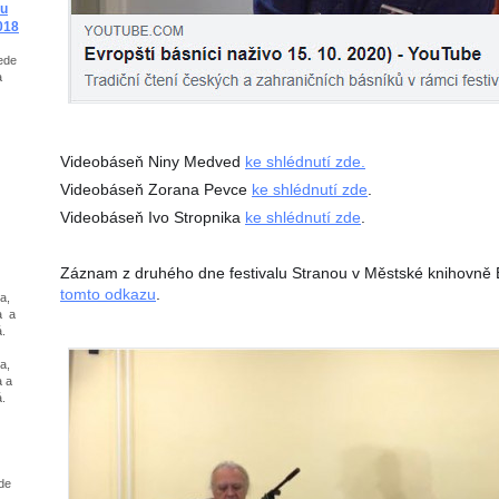
ou
018
jede
a
Videobáseň Niny Medved
ke shlédnutí zde.
Videobáseň Zorana Pevce
ke shlédnutí zde
.
Videobáseň Ivo Stropnika
ke shlédnutí zde
.
Záznam z druhého dne festivalu Stranou v Městské knihovně 
tomto odkazu
.
a,
ka a
.
a,
a a
vá.
ede