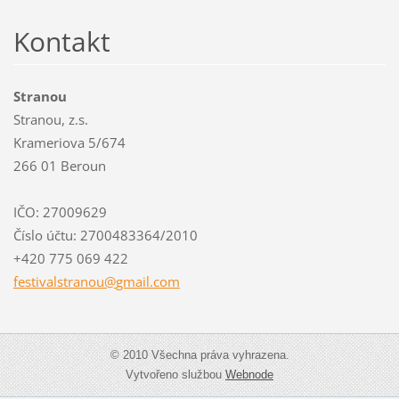
Kontakt
Stranou
Stranou, z.s.
Krameriova 5/674
266 01 Beroun
IČO: 27009629
Číslo účtu: 2700483364/2010
+420 775 069 422
festival
stranou@
gmail.co
m
© 2010 Všechna práva vyhrazena.
Vytvořeno službou
Webnode