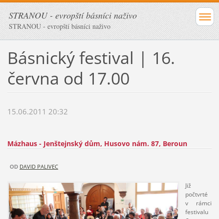
STRANOU - evropští básníci naživo
STRANOU - evropští básníci naživo
Básnický festival | 16.
června od 17.00
15.06.2011 20:32
Mázhaus - Jenštejnský dům, Husovo nám. 87, Beroun
DAVID PALIVEC
OD
Již
počtvrté
v rámci
festivalu