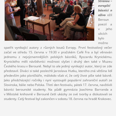
Stranou –
evropští
básníci
n
aživo
ožil
Beroun
poezií a
v jeho
ulicích
bylo
možno
spatřit vynikající autory z různých koutů Evropy. První festivalový večer
začal ve středu 15. června v 19:30 v pražském Café Fra a byl věnován
jednomu z nejvýznamnějších polských básníků, Ryszardu Krynickému.
Krynického měli návštěvníci možnost slyšet i druhý den také v Muzeu
Českého krasu v Berouně. Nebyl to ale jediný vynikající autor, který se zde
představil. Diváci si také poslechli Jaroslava Hutku, kterého zná většina lidí
především jako písničkáře, málokdo však ví, že celý život píše také básně.
Jako předcházející ročníky i nyní vystoupili populární zahraniční autoři ze
Slovinska, Itálie nebo Polska. Třetí den festivalu, pátek 17. června, navštívili
básníci berounské studenty. Na půdě gymnázia Joachima Barranda a
v Městské knihovně v Berouně četli ukázky ze své tvorby a diskutovali se
studenty. Celý festival byl zakončen v sobotu 18. června na hradě Krakovec.