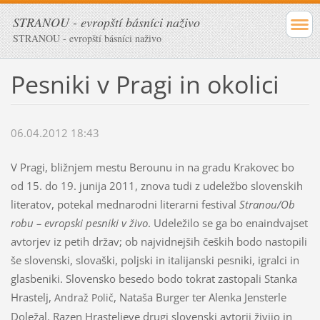
STRANOU - evropští básníci naživo
STRANOU - evropští básníci naživo
Pesniki v Pragi in okolici
06.04.2012 18:43
V Pragi, bližnjem mestu Berounu in na gradu Krakovec bo
od 15. do 19. junija 2011, znova tudi z udeležbo slovenskih
literatov, potekal mednarodni literarni festival
Stranou/Ob
robu – evropski pesniki v živo
. Udeležilo se ga bo enaindvajset
avtorjev iz petih držav; ob najvidnejših čeških bodo nastopili
še slovenski, slovaški, poljski in italijanski pesniki, igralci in
glasbeniki. Slovensko besedo bodo tokrat zastopali Stanka
Hrastelj,
, Nataša Burger ter Alenka Jensterle
Andraž
Polič
Doležal. Razen Hrasteljeve drugi slovenski avtorji živijo in