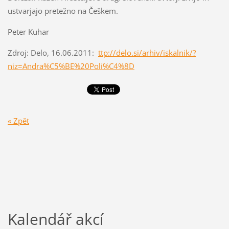
ustvarjajo pretežno na Češkem.
Peter Kuhar
Zdroj: Delo, 16.06.2011:
ttp://delo.si/arhiv/iskalnik/?
niz=Andra%C5%BE%20Poli%C4%8D
« Zpět
Kalendář akcí