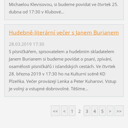
Michaelou Klevisovou, si budeme povídat ve čtvrtek 25.
dubna od 17:30 v Klubové...
Hudebně-literární večer s Janem Burianem
28.03.2019 17:30
S písničkářem, spisovatelem a hudebním skladatelem
Janem Burianem si budeme povídat o psaní, zpívání,
osamělosti písničkářů i islandských cestách. Ve čtvrtek
28. března 2019 v 17:30 ho na Kulturní scéně KD
Plzeňka. Večer provázejí Lenka a Peter Kuharovi. Vstup
je volný a vstupné dobrovolné. Těšíme...
<<
<
1
2
3
4
5
>
>>