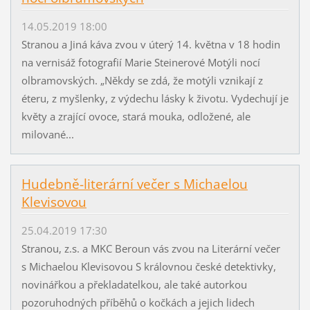
14.05.2019 18:00
Stranou a Jiná káva zvou v úterý 14. května v 18 hodin
na vernisáž fotografií Marie Steinerové Motýli nocí
olbramovských. „Někdy se zdá, že motýli vznikají z
éteru, z myšlenky, z výdechu lásky k životu. Vydechují je
květy a zrající ovoce, stará mouka, odložené, ale
milované...
Hudebně-literární večer s Michaelou
Klevisovou
25.04.2019 17:30
Stranou, z.s. a MKC Beroun vás zvou na Literární večer
s Michaelou Klevisovou S královnou české detektivky,
novinářkou a překladatelkou, ale také autorkou
pozoruhodných příběhů o kočkách a jejich lidech