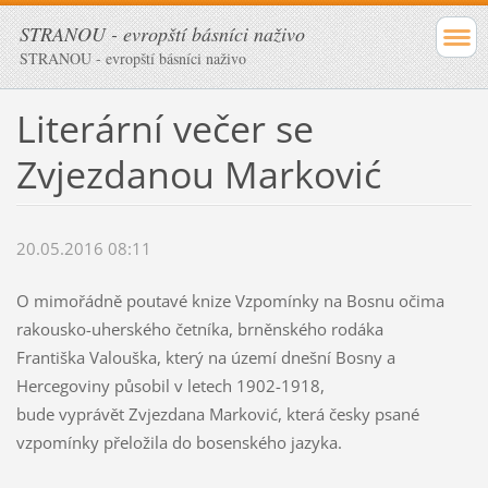
STRANOU - evropští básníci naživo
STRANOU - evropští básníci naživo
Literární večer se
Zvjezdanou Marković
20.05.2016 08:11
O mimořádně poutavé knize Vzpomínky na Bosnu očima
rakousko-uherského četníka, brněnského rodáka
Františka Valouška, který na území dnešní Bosny a
Hercegoviny působil v letech 1902-1918,
bude vyprávět Zvjezdana Marković, která česky psané
vzpomínky přeložila do bosenského jazyka.