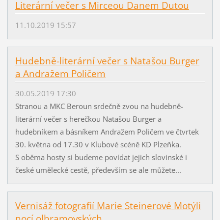
Literární večer s Mirceou Danem Dutou
11.10.2019 15:57
Hudebně-literární večer s Natašou Burger
a Andražem Poličem
30.05.2019 17:30
Stranou a MKC Beroun srdečně zvou na hudebně-
literární večer s herečkou Natašou Burger a
hudebníkem a básníkem Andražem Poličem ve čtvrtek
30. května od 17.30 v Klubové scéně KD Plzeňka.
S oběma hosty si budeme povídat jejich slovinské i
české umělecké cestě, především se ale můžete...
Vernisáž fotografií Marie Steinerové Motýli
nocí olbramovských