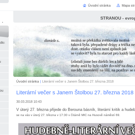
Úvodní stránka
Mapa st
STRANOU - evrop
ci
dlo:
u
Úvodní stránka
|
Literární večer s Janem Štolbou 27. března 2018
nou
Literární večer s Janem Štolbou 27. března 2018
30.03.2018 10:43
V úterý 27. března přijede do Berouna básník, literární kritik a hud
se na vás v úterý 27. března v 17:30 v čítárně MIC na Husově náměstí 69.