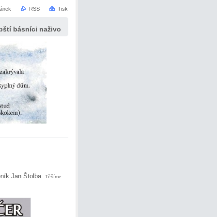
ránek
RSS
Tisk
ští básníci naživo
ebník Jan Štolba.
Těšíme