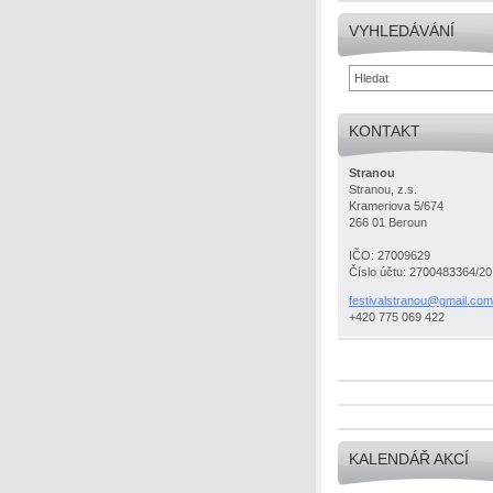
VYHLEDÁVÁNÍ
KONTAKT
Stranou
Stranou, z.s.
Krameriova 5/674
266 01 Beroun
IČO: 27009629
Číslo účtu: 2700483364/2
festival
stranou@
gmail.co
m
+420 775 069 422
KALENDÁŘ AKCÍ