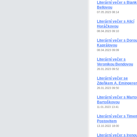
Literární večer s Bian
Bellovou
07.05.2023 08:14
Literární večer s Alicí
Horáčkovou
08.04.2023 09:10
Literární večer s Doro
Kaprálovou
08.04.2023 09:09
Literární večer s
Veronikou Bendovou
26.01.2023 09:52
Literární večer se
Zdeňkem A. Emingere
26.01.2023 09:50
Literární večer s Mart
Bartoškovou
11.01.2023 13:41
Literární večer s Time
Postovitem
13.10.2022 18:00
Literární večer s Ireno