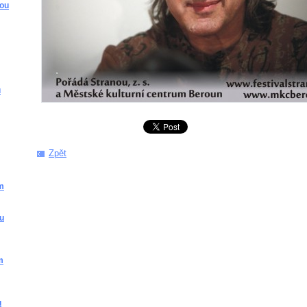
kou
u
Zpět
m
ou
m
u