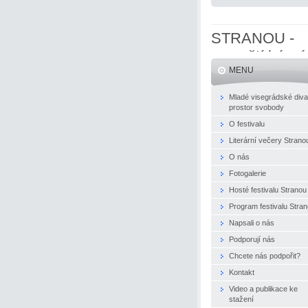
STRANOU -
evropští básní
MENU
naživo
Mladé visegrádské diva
prostor svobody
O festivalu
Literární večery Strano
O nás
Fotogalerie
Hosté festivalu Stranou
Program festivalu Stra
Napsali o nás
Podporují nás
Chcete nás podpořit?
Kontakt
Video a publikace ke
stažení