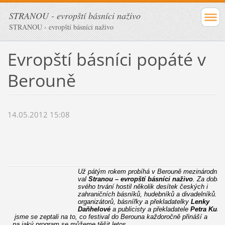
STRANOU - evropští básníci naživo
STRANOU - evropští básníci naživo
Evropští básníci popáté v
Berouně
14.05.2012 15:08
Už pátým rokem probíhá v Berouně mezinárodnífe
val
Stranou – evropští básníci naživo
. Za dobu
svého trvání hostil několik desítek českých i
zahraničních básníků, hudebníků a divadelníků. J
organizátorů, básnířky a překladatelky
Lenky
Daňhelové
a publicisty a překladatele
Petra
Kuha
jsme se zeptali na to, co festival do Berouna každoročně přináší a
na jaký program se můžeme těšit letos.