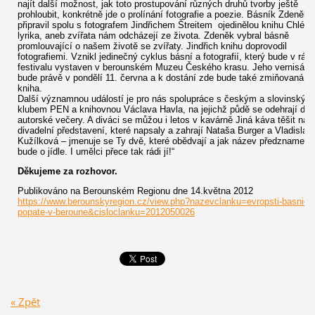
najít další možnost, jak toto prostupování různých druhů tvorby ještě
prohloubit, konkrétně jde o prolínání fotografie a poezie. Básník Zdeněk V
připravil spolu s fotografem Jindřichem Štreitem ojedinělou knihu Chlév
lyrika, aneb zvířata nám odcházejí ze života. Zdeněk vybral básně
promlouvající o našem životě se zvířaty. Jindřich knihu doprovodil
fotografiemi. Vznikl jedinečný cyklus básní a fotografií, který bude v rám
festivalu vystaven v berounském Muzeu Českého krasu. Jeho vernisáž
bude právě v pondělí 11. června a k dostání zde bude také zmiňovaná
kniha.
Další významnou událostí je pro nás spolupráce s českým a slovinským
klubem PEN a knihovnou Václava Havla, na jejichž půdě se odehrají dva
autorské večery. A diváci se můžou i letos v kavárně Jiná káva těšit na
divadelní představení, které napsaly a zahrají Nataša Burger a Vladislav
Kužílková – jmenuje se Ty dvě, které obědvají a jak název předznamená
bude o jídle. I umělci přece tak rádi jí!“
Děkujeme za rozhovor.
Publikováno na Berounském Regionu dne 14.května 2012
https://www.berounskyregion.cz/view.php?nazevclanku=evropsti-basnici-
popate-v-beroune&cisloclanku=2012050026
« Zpět