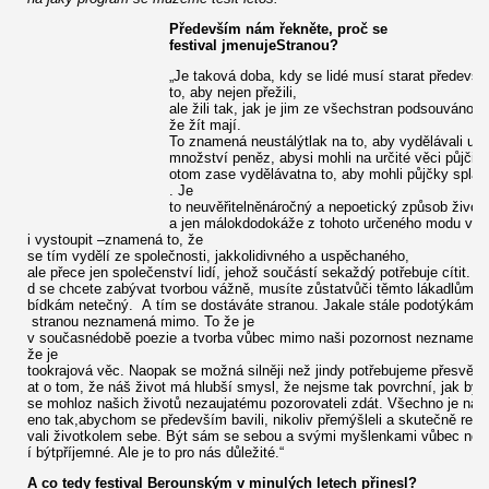
Především nám řekněte, proč se
festival jmenujeStranou?
„Je taková doba, kdy se lidé musí starat předevší
to, aby nejen přežili,
ale žili tak, jak je jim ze všechstran podsouváno,
že žít mají.
To znamená neustálýtlak na to, aby vydělávali urč
množství peněz, abysi mohli na určité věci půjčit 
otom zase vydělávatna to, aby mohli půjčky spláce
. Je
to neuvěřitelněnáročný a nepoetický způsob života
a jen málokdodokáže z tohoto určeného modu viv
i vystoupit –znamená to, že
se tím vydělí ze společnosti, jakkolidivného a uspěchaného,
ale přece jen společenství lidí, jehož součástí sekaždý potřebuje cítit. P
d se chcete zabývat tvorbou vážně, musíte zůstatvůči těmto lákadlům a
bídkám netečný. A tím se dostáváte stranou. Jakale stále podotýkáme 
stranou neznamená mimo. To že je
v současnédobě poezie a tvorba vůbec mimo naši pozornost neznamená
že je
tookrajová věc. Naopak se možná silněji než jindy potřebujeme přesvěd
at o tom, že náš život má hlubší smysl, že nejsme tak povrchní, jak by
se mohloz našich životů nezaujatému pozorovateli zdát. Všechno je nas
eno tak,abychom se především bavili, nikoliv přemýšleli a skutečně refle
vali životkolem sebe. Být sám se sebou a svými myšlenkami vůbec ne
í býtpříjemné. Ale je to pro nás důležité.“
A co tedy festival Berounským v minulých letech přinesl?