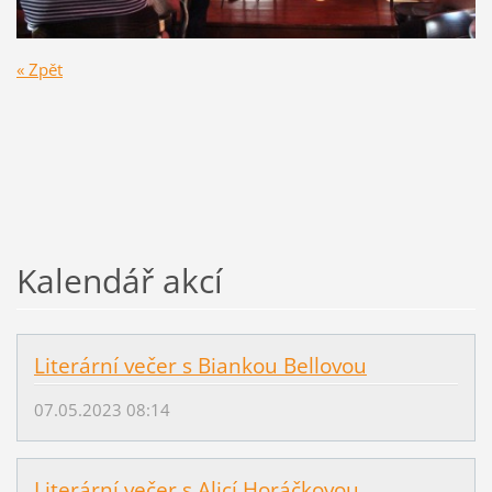
« Zpět
Kalendář akcí
Literární večer s Biankou Bellovou
07.05.2023 08:14
Literární večer s Alicí Horáčkovou