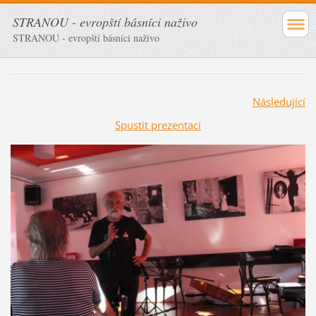
STRANOU - evropští básníci naživo
STRANOU - evropští básníci naživo
Následující
Spustit prezentaci