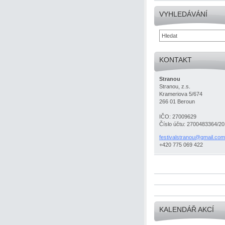
VYHLEDÁVÁNÍ
KONTAKT
Stranou
Stranou, z.s.
Krameriova 5/674
266 01 Beroun
IČO: 27009629
Číslo účtu: 2700483364/2
festival
stranou@
gmail.co
m
+420 775 069 422
KALENDÁŘ AKCÍ