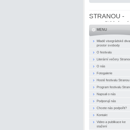
STRANOU -
evropští básní
MENU
naživo
Mladé visegrádské diva
prostor svobody
O festivalu
Literární večery Strano
O nás
Fotogalerie
Hosté festivalu Stranou
Program festivalu Stra
Napsali o nás
Podporují nás
Chcete nás podpořit?
Kontakt
Video a publikace ke
stažení