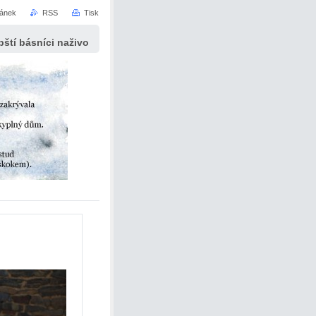
ránek
RSS
Tisk
ští básníci naživo