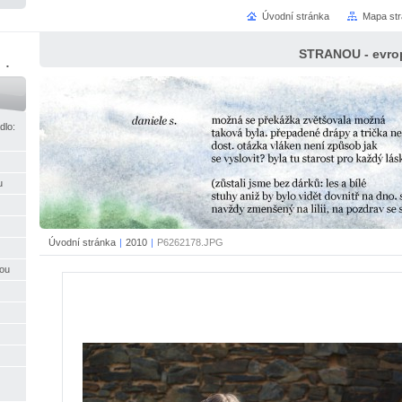
Úvodní stránka
Mapa st
STRANOU - evrop
ci
dlo:
u
Úvodní stránka
|
2010
|
P6262178.JPG
nou