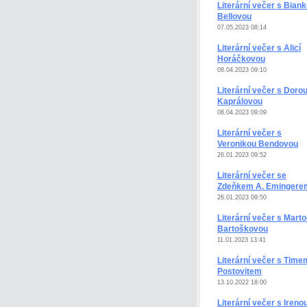
Literární večer s Bian
Bellovou
07.05.2023 08:14
Literární večer s Alicí
Horáčkovou
08.04.2023 09:10
Literární večer s Doro
Kaprálovou
08.04.2023 09:09
Literární večer s
Veronikou Bendovou
26.01.2023 09:52
Literární večer se
Zdeňkem A. Emingere
26.01.2023 09:50
Literární večer s Mart
Bartoškovou
11.01.2023 13:41
Literární večer s Time
Postovitem
13.10.2022 18:00
Literární večer s Ireno