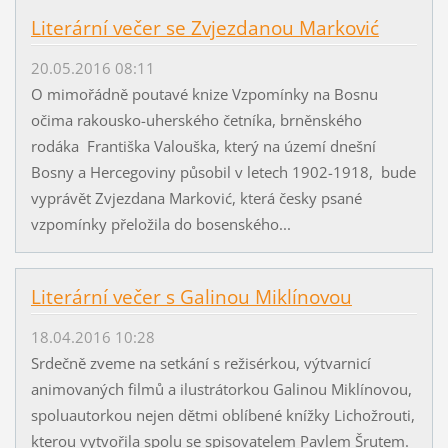
Literární večer se Zvjezdanou Marković
20.05.2016 08:11
O mimořádně poutavé knize Vzpomínky na Bosnu
očima rakousko-uherského četníka, brněnského
rodáka Františka Valouška, který na území dnešní
Bosny a Hercegoviny působil v letech 1902-1918, bude
vyprávět Zvjezdana Marković, která česky psané
vzpomínky přeložila do bosenského...
Literární večer s Galinou Miklínovou
18.04.2016 10:28
Srdečně zveme na setkání s režisérkou, výtvarnicí
animovaných filmů a ilustrátorkou Galinou Miklínovou,
spoluautorkou nejen dětmi oblíbené knížky Lichožrouti,
kterou vytvořila spolu se spisovatelem Pavlem Šrutem.