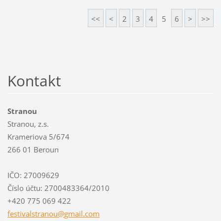
<<
<
2
3
4
5
6
>
>>
Kontakt
Stranou
Stranou, z.s.
Krameriova 5/674
266 01 Beroun
IČO: 27009629
Číslo účtu: 2700483364/2010
+420 775 069 422
festival
stranou@
gmail.co
m