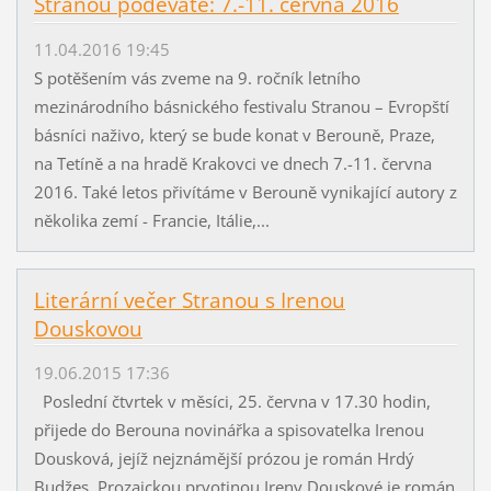
Stranou podeváté: 7.-11. června 2016
11.04.2016 19:45
S potěšením vás zveme na 9. ročník letního
mezinárodního básnického festivalu Stranou – Evropští
básníci naživo, který se bude konat v Berouně, Praze,
na Tetíně a na hradě Krakovci ve dnech 7.-11. června
2016. Také letos přivítáme v Berouně vynikající autory z
několika zemí - Francie, Itálie,...
Literární večer Stranou s Irenou
Douskovou
19.06.2015 17:36
Poslední čtvrtek v měsíci, 25. června v 17.30 hodin,
přijede do Berouna novinářka a spisovatelka Irenou
Dousková, jejíž nejznámější prózou je román Hrdý
Budžes. Prozaickou prvotinou Ireny Douskové je román