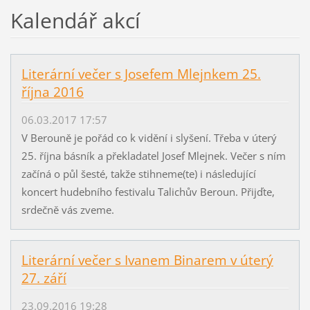
Kalendář akcí
Literární večer s Josefem Mlejnkem 25.
října 2016
06.03.2017 17:57
V Berouně je pořád co k vidění i slyšení. Třeba v úterý
25. října básník a překladatel Josef Mlejnek. Večer s ním
začíná o půl šesté, takže stihneme(te) i následující
koncert hudebního festivalu Talichův Beroun. Přijďte,
srdečně vás zveme.
Literární večer s Ivanem Binarem v úterý
27. září
23.09.2016 19:28