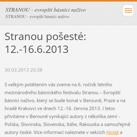
STRANOU - evropští básníci naživo
STRANOU - evropští básníci naživo
Stranou pošesté:
12.-16.6.2013
30.03.2013 20:38
S velkým potěšením vás zveme na 6. ročník letního
mezinárodního básnického festivalu Stranou – Evropští
básníci naživo, který se bude konat v Berouně, Praze a na
hradě Krakovci ve dnech 12.-16. června 2013. I letos
přivítáme v Berouně vynikající autory z několika zemí -
Polska, Slovinska, Slovenska, Itálie, Rakouska a samozřejmě
autory české. Více informací naleznete v sekcích
Hosté
a