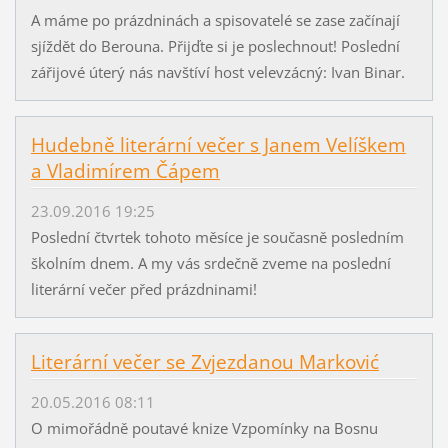
A máme po prázdninách a spisovatelé se zase začínají
sjíždět do Berouna. Přijďte si je poslechnout! Poslední
zářijové úterý nás navštíví host velevzácný: Ivan Binar.
Hudebně literární večer s Janem Velíškem
a Vladimírem Čápem
23.09.2016 19:25
Poslední čtvrtek tohoto měsíce je současně posledním
školním dnem. A my vás srdečně zveme na poslední
literární večer před prázdninami!
Literární večer se Zvjezdanou Marković
20.05.2016 08:11
O mimořádně poutavé knize Vzpomínky na Bosnu