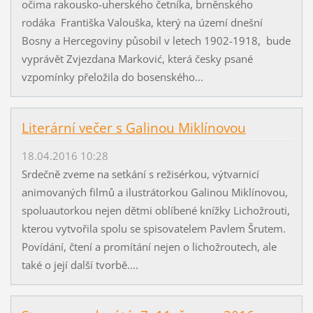
očima rakousko-uherského četníka, brněnského
rodáka Františka Valouška, který na území dnešní
Bosny a Hercegoviny působil v letech 1902-1918, bude
vyprávět Zvjezdana Marković, která česky psané
vzpomínky přeložila do bosenského...
Literární večer s Galinou Miklínovou
18.04.2016 10:28
Srdečně zveme na setkání s režisérkou, výtvarnicí
animovaných filmů a ilustrátorkou Galinou Miklínovou,
spoluautorkou nejen dětmi oblíbené knížky Lichožrouti,
kterou vytvořila spolu se spisovatelem Pavlem Šrutem.
Povídání, čtení a promítání nejen o lichožroutech, ale
také o její další tvorbě....