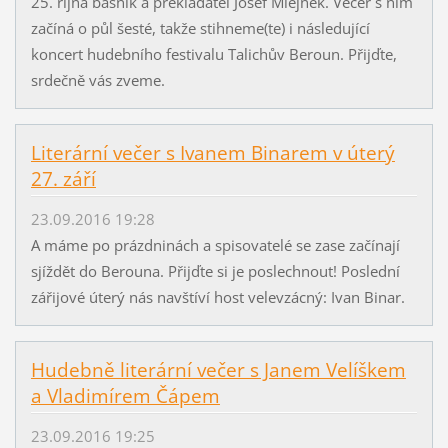
25. října básník a překladatel Josef Mlejnek. Večer s ním
začíná o půl šesté, takže stihneme(te) i následující
koncert hudebního festivalu Talichův Beroun. Přijďte,
srdečně vás zveme.
Literární večer s Ivanem Binarem v úterý
27. září
23.09.2016 19:28
A máme po prázdninách a spisovatelé se zase začínají
sjíždět do Berouna. Přijďte si je poslechnout! Poslední
zářijové úterý nás navštíví host velevzácný: Ivan Binar.
Hudebně literární večer s Janem Velíškem
a Vladimírem Čápem
23.09.2016 19:25