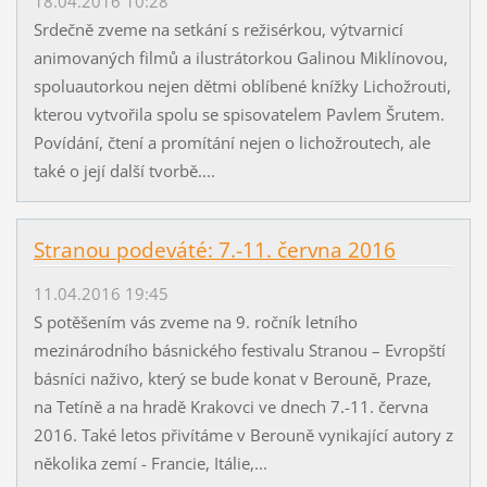
18.04.2016 10:28
Srdečně zveme na setkání s režisérkou, výtvarnicí
animovaných filmů a ilustrátorkou Galinou Miklínovou,
spoluautorkou nejen dětmi oblíbené knížky Lichožrouti,
kterou vytvořila spolu se spisovatelem Pavlem Šrutem.
Povídání, čtení a promítání nejen o lichožroutech, ale
také o její další tvorbě....
Stranou podeváté: 7.-11. června 2016
11.04.2016 19:45
S potěšením vás zveme na 9. ročník letního
mezinárodního básnického festivalu Stranou – Evropští
básníci naživo, který se bude konat v Berouně, Praze,
na Tetíně a na hradě Krakovci ve dnech 7.-11. června
2016. Také letos přivítáme v Berouně vynikající autory z
několika zemí - Francie, Itálie,...