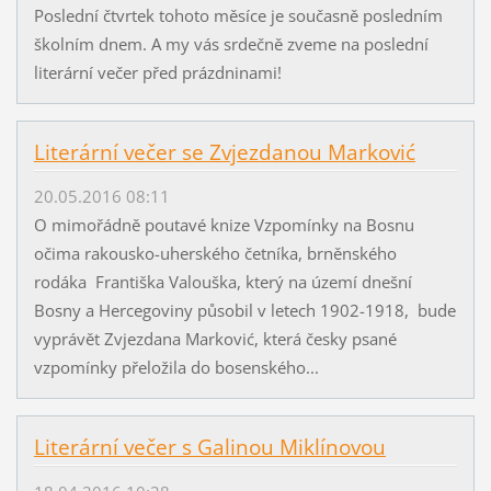
Poslední čtvrtek tohoto měsíce je současně posledním
školním dnem. A my vás srdečně zveme na poslední
literární večer před prázdninami!
Literární večer se Zvjezdanou Marković
20.05.2016 08:11
O mimořádně poutavé knize Vzpomínky na Bosnu
očima rakousko-uherského četníka, brněnského
rodáka Františka Valouška, který na území dnešní
Bosny a Hercegoviny působil v letech 1902-1918, bude
vyprávět Zvjezdana Marković, která česky psané
vzpomínky přeložila do bosenského...
Literární večer s Galinou Miklínovou