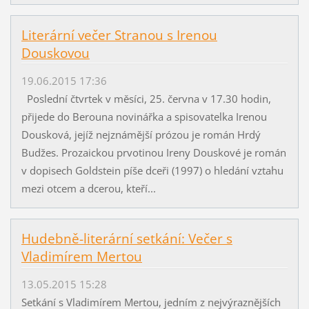
Literární večer Stranou s Irenou
Douskovou
19.06.2015 17:36
Poslední čtvrtek v měsíci, 25. června v 17.30 hodin,
přijede do Berouna novinářka a spisovatelka Irenou
Dousková, jejíž nejznámější prózou je román Hrdý
Budžes. Prozaickou prvotinou Ireny Douskové je román
v dopisech Goldstein píše dceři (1997) o hledání vztahu
mezi otcem a dcerou, kteří...
Hudebně-literární setkání: Večer s
Vladimírem Mertou
13.05.2015 15:28
Setkání s Vladimírem Mertou, jedním z nejvýraznějších