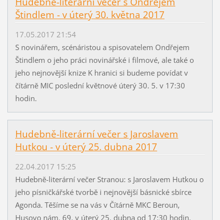
Hudebně-literární večer s Ondřejem
Štindlem - v úterý 30. května 2017
17.05.2017 21:54
S novinářem, scénáristou a spisovatelem Ondřejem
Štindlem o jeho práci novinářské i filmové, ale také o
jeho nejnovější knize K hranici si budeme povídat v
čítárně MIC poslední květnové úterý 30. 5. v 17:30
hodin.
Hudebně-literární večer s Jaroslavem
Hutkou - v úterý 25. dubna 2017
22.04.2017 15:25
Hudebně-literární večer Stranou: s Jaroslavem Hutkou o
jeho písničkářské tvorbě i nejnovější básnické sbírce
Agonda. Těšíme se na vás v Čítárně MKC Beroun,
Husovo nám. 69, v úterý 25. dubna od 17:30 hodin.