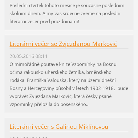
Poslední čtvrtek tohoto měsíce je současně posledním
školním dnem. A my vás srdečně zveme na poslední
literární večer před prázdninami!
Literární večer se Zvjezdanou Marković
20.05.2016 08:11
O mimořádně poutavé knize Vzpomínky na Bosnu
očima rakousko-uherského četníka, brněnského
rodáka Františka Valouška, který na území dnešní
Bosny a Hercegoviny působil v letech 1902-1918, bude
vyprávět Zvjezdana Marković, která česky psané
vzpomínky přeložila do bosenského...
Literární večer s Galinou Miklínovou