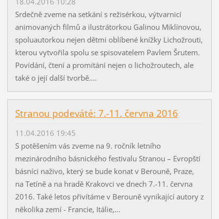
18.04.2016 10:28
Srdečně zveme na setkání s režisérkou, výtvarnicí
animovaných filmů a ilustrátorkou Galinou Miklínovou,
spoluautorkou nejen dětmi oblíbené knížky Lichožrouti,
kterou vytvořila spolu se spisovatelem Pavlem Šrutem.
Povídání, čtení a promítání nejen o lichožroutech, ale
také o její další tvorbě....
Stranou podeváté: 7.-11. června 2016
11.04.2016 19:45
S potěšením vás zveme na 9. ročník letního
mezinárodního básnického festivalu Stranou – Evropští
básníci naživo, který se bude konat v Berouně, Praze,
na Tetíně a na hradě Krakovci ve dnech 7.-11. června
2016. Také letos přivítáme v Berouně vynikající autory z
několika zemí - Francie, Itálie,...