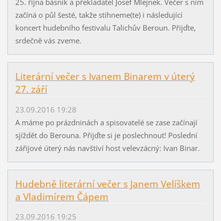
25. října básník a překladatel Josef Mlejnek. Večer s ním
začíná o půl šesté, takže stihneme(te) i následující
koncert hudebního festivalu Talichův Beroun. Přijďte,
srdečně vás zveme.
Literární večer s Ivanem Binarem v úterý
27. září
23.09.2016 19:28
A máme po prázdninách a spisovatelé se zase začínají
sjíždět do Berouna. Přijďte si je poslechnout! Poslední
zářijové úterý nás navštíví host velevzácný: Ivan Binar.
Hudebně literární večer s Janem Velíškem
a Vladimírem Čápem
23.09.2016 19:25