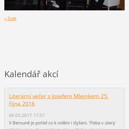
« Zpět
Kalendář akcí
Literární večer s Josefem Mlejnkem 25.
října 2016
06.03.2017 17:57
V Berouně je pořád co k vidění i slyšení. Třeba v úterý