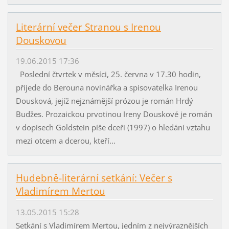
Literární večer Stranou s Irenou
Douskovou
19.06.2015 17:36
Poslední čtvrtek v měsíci, 25. června v 17.30 hodin,
přijede do Berouna novinářka a spisovatelka Irenou
Dousková, jejíž nejznámější prózou je román Hrdý
Budžes. Prozaickou prvotinou Ireny Douskové je román
v dopisech Goldstein píše dceři (1997) o hledání vztahu
mezi otcem a dcerou, kteří...
Hudebně-literární setkání: Večer s
Vladimírem Mertou
13.05.2015 15:28
Setkání s Vladimírem Mertou, jedním z nejvýraznějších