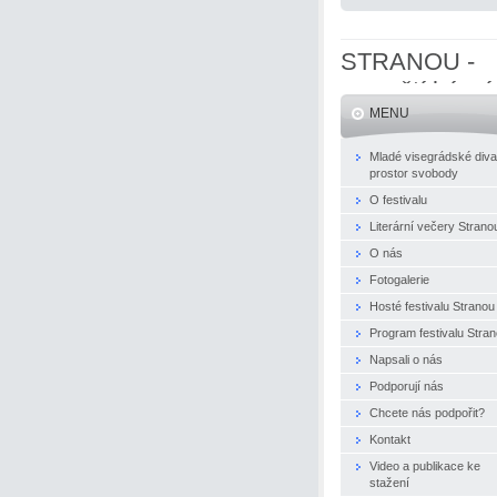
STRANOU -
evropští básní
MENU
naživo
Mladé visegrádské diva
prostor svobody
O festivalu
Literární večery Strano
O nás
Fotogalerie
Hosté festivalu Stranou
Program festivalu Stra
Napsali o nás
Podporují nás
Chcete nás podpořit?
Kontakt
Video a publikace ke
stažení