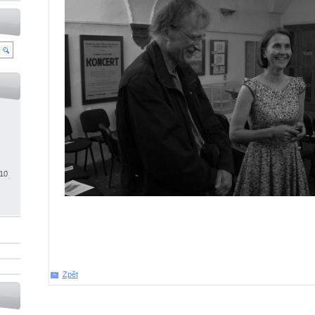
010
Zpět