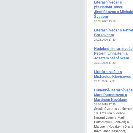
Literární večer s
překladatli Jitkou
Jindříškovou a Michal
Švecem
20.05.2022 13:56
Literární večer s Petr
Borkovcem
27.02.2020 17:30
Hudebně-literární veče
Petrem Linhartem a
Josefem Štěpánkem
30.01.2020 17:30
Literární večer s
Michaelou Klevisovou
28.11.2019 17:30
Hudebně-literární veče
Marií Puttnerovou a
Martinem Novákem
31.10.2019 17:30
Srdečně zveme ve čtvrtek
10. 17:30 na hudebně-
literární večer s Mariíí
Puttnerovou (Jablkoň) a
Martinem Novákem (Druh
tráva, Jana Kirschner).