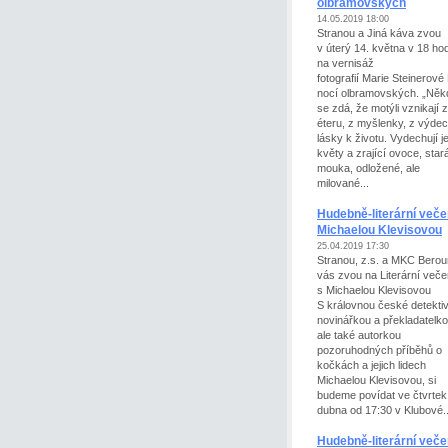
olbramovských
14.05.2019 18:00
Stranou a Jiná káva zvou
v úterý 14. května v 18 ho
na vernisáž
fotografií Marie Steinerové 
nocí olbramovských. „Něk
se zdá, že motýli vznikají z
éteru, z myšlenky, z výde
lásky k životu. Vydechují j
květy a zrající ovoce, star
mouka, odložené, ale
milované...
Hudebně-literární veče
Michaelou Klevisovou
25.04.2019 17:30
Stranou, z.s. a MKC Berou
vás zvou na Literární veče
s Michaelou Klevisovou
S královnou české detektiv
novinářkou a překladatelko
ale také autorkou
pozoruhodných příběhů o
kočkách a jejich lidech
Michaelou Klevisovou, si
budeme povídat ve čtvrtek
dubna od 17:30 v Klubové..
Hudebně-literární veče