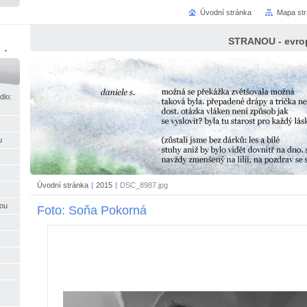
Úvodní stránka
Mapa st
STRANOU - evrop
ci
dlo:
u
Úvodní stránka
|
2015
|
DSC_8987.jpg
nou
Foto: Soňa Pokorná