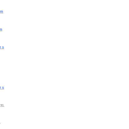
em
em
r s
r s
 31.
á