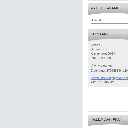
VYHLEDÁVÁNÍ
KONTAKT
Stranou
Stranou, z.s.
Krameriova 5/674
266 01 Beroun
IČO: 27009629
Číslo účtu: 2700483364/2
festival
stranou@
gmail.co
m
+420 775 069 422
KALENDÁŘ AKCÍ