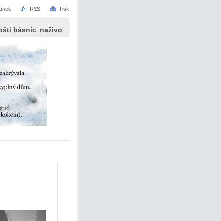
ránek
RSS
Tisk
ští básníci naživo