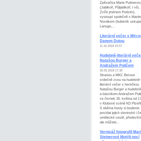
Zpěvačka Marie Puttnerov
(Jablkoň, Půljablkoň, I vši,
Zvíře jménem Podzim),
vystoupí společně s Marti
Novákem (bubeník uskupe
Lanugo,...
Literární večer s Mirc
Danem Dutou
11.10.2019 15:57
Hudebně-literární veče
Natašou Burger a
Andražem Poličem
30.05.2019 17:30
Stranou a MKC Beroun
srdečně zvou na hudebně-
literární večer s herečkou
Natašou Burger a hudebn
a básníkem Andražem Pol
ve čtvrtek 30. května od 1
v Klubové scéně KD Plzeň
S oběma hosty si budeme
povídat jejich slovinské i 
umělecké cestě, předevší
ale můžete...
Vernisáž fotografií Mar
Steinerové Motýli nocí