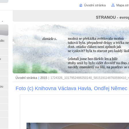
Úvodní stránka
Mapa st
STRANOU - evrop
ci
dlo:
u
Úvodní stránka
|
2015
|
1724326_1017952488250140_5815191148760590410_n
nou
Foto (c) Knihovna Václava Havla, Ondřej Němec