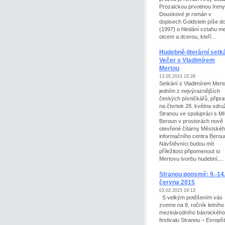
Prozaickou prvotinou Ireny
Douskové je román v
dopisech Goldstein píše dc
(1997) o hledání vztahu me
otcem a dcerou, kteří...
Hudebně-literární setká
Večer s Vladimírem
Mertou
13.05.2015 15:28
Setkání s Vladimírem Mert
jedním z nejvýraznějších
českých písničkářů, připra
na čtvrtek 28. května sdru
Stranou ve spolupráci s M
Beroun v prostorách nově
otevřené čítárny Městské
informačního centra Berou
Návštěvníci budou mít
příležitost připomenout si
Mertovu tvorbu hudební,...
Stranou poosmé: 9.-14
června 2015
03.02.2015 19:13
S velkým potěšením vás
zveme na 8. ročník letního
mezinárodního básnického
festivalu Stranou – Evropšt