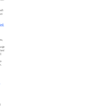
eři
zi
ní:
ou,
vuje
žení
IC
ho
n.
.
í