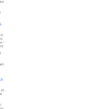
vlem
í
1.
 9.
ho
ou –
erý
ě
jící
 s
 25.
de
í
žes.