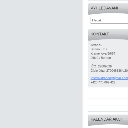
VYHLEDÁVÁNÍ
KONTAKT
Stranou
Stranou, z.s.
Krameriova 5/674
266 01 Beroun
IČO: 27009629
Číslo účtu: 2700483364/2
festival
stranou@
gmail.co
m
+420 775 069 422
KALENDÁŘ AKCÍ