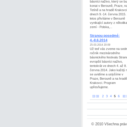
básníci naživo, který se b
konat v Berouně, Praze, n
Tetíně a na hradě Krakovci
dnech 9.-14. června 2015. 
letos přivítáme v Berouně
vynikající autory z několik
zemí - Polska,...
Stranou posedmé:
4.-8.6.2014
25.03.2014 20:09
Už teď vás zveme na sed
ročník mezinárodního
básnického festivalu Stran
evropští básníci naživo,
tentokrát ve dnech 4. až 8.
června 2014. Jako každý 
se uvidíme a uslyšíme v
Praze, Berouně a na hradě
Krakovci. Program
upřesňujeme.
2
3
4
5
6
© 2010 Všechna práv