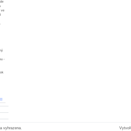
ude
a
 ve
I
a
mý
ou -
rok
a vyhrazena.
Vytvoř