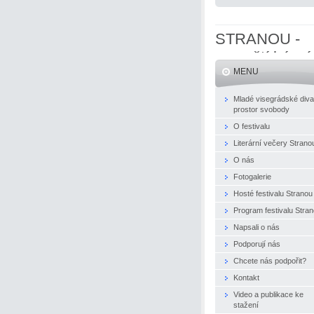
STRANOU -
evropští básní
MENU
naživo
Mladé visegrádské diva
prostor svobody
O festivalu
Literární večery Strano
O nás
Fotogalerie
Hosté festivalu Stranou
Program festivalu Stra
Napsali o nás
Podporují nás
Chcete nás podpořit?
Kontakt
Video a publikace ke
stažení