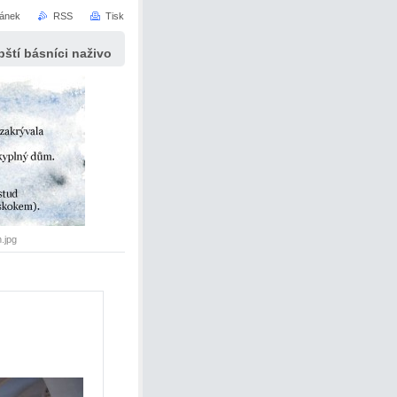
ránek
RSS
Tisk
ští básníci naživo
.jpg