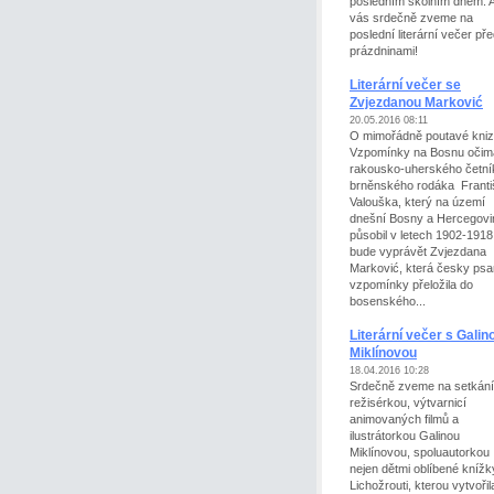
posledním školním dnem. 
vás srdečně zveme na
poslední literární večer př
prázdninami!
Literární večer se
Zvjezdanou Marković
20.05.2016 08:11
O mimořádně poutavé kni
Vzpomínky na Bosnu očim
rakousko-uherského četní
brněnského rodáka Franti
Valouška, který na území
dnešní Bosny a Hercegovi
působil v letech 1902-1918
bude vyprávět Zvjezdana
Marković, která česky ps
vzpomínky přeložila do
bosenského...
Literární večer s Galin
Miklínovou
18.04.2016 10:28
Srdečně zveme na setkání
režisérkou, výtvarnicí
animovaných filmů a
ilustrátorkou Galinou
Miklínovou, spoluautorkou
nejen dětmi oblíbené knížk
Lichožrouti, kterou vytvořil