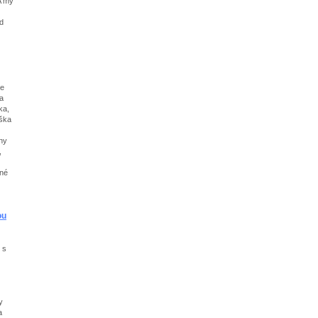
A my
ed
ze
a
ka,
ška
ny
,
ané
ou
 s
y
a