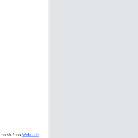
eno službou
Webnode