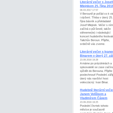
Literární večer s Jose
Mlejnkem 25. října 201
06.03.2017 17:57
V Berouně je pořád co k vi
i slyšení. Třeba v úterý 25.
října básník a překladatel
Josef Mlejnek. Večer s ním
začíná o půl šesté, takže
stihneme(te) i následující
koncert hudebního festival
Talichův Beroun. Přijďte,
srdečně vás zveme.
Literární večer s Ivan
Binarem v úterý 27. zář
23.09.2016 19:28
A máme po prázdninách a
spisovatelé se zase začína
sjíždět do Berouna. Přijďte 
poslechnout! Poslední záři
úterý nás navštíví host
velevzácný: Ivan Binar.
Hudebně literární veče
Janem Velíškem a
Vladimírem Čápem
23.09.2016 19:25
Poslední čtvrtek tohoto
měsíce je současně