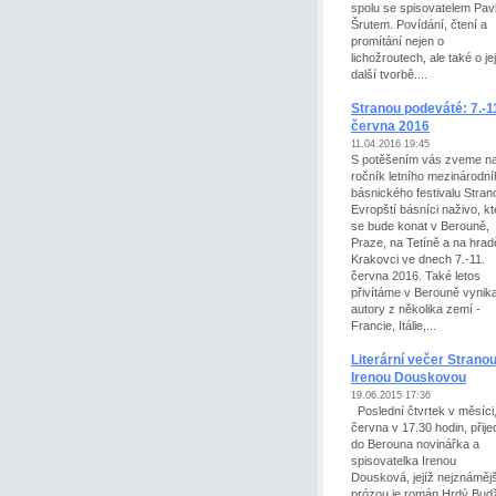
spolu se spisovatelem Pa
Šrutem. Povídání, čtení a
promítání nejen o
lichožroutech, ale také o jej
další tvorbě....
Stranou podeváté: 7.-1
června 2016
11.04.2016 19:45
S potěšením vás zveme na
ročník letního mezinárodní
básnického festivalu Stran
Evropští básníci naživo, kt
se bude konat v Berouně,
Praze, na Tetíně a na hrad
Krakovci ve dnech 7.-11.
června 2016. Také letos
přivítáme v Berouně vynika
autory z několika zemí -
Francie, Itálie,...
Literární večer Stranou
Irenou Douskovou
19.06.2015 17:36
Poslední čtvrtek v měsíci,
června v 17.30 hodin, přije
do Berouna novinářka a
spisovatelka Irenou
Dousková, jejíž nejznámějš
prózou je román Hrdý Bud