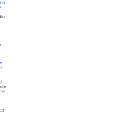
fem
6
dění
u
em
í
jí
si je
jové
r s