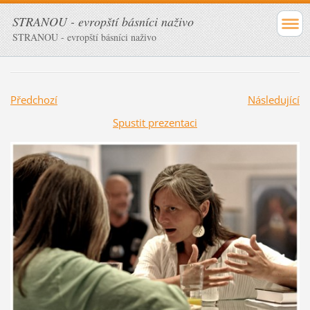
STRANOU - evropští básníci naživo
STRANOU - evropští básníci naživo
Předchozí
Následující
Spustit prezentaci