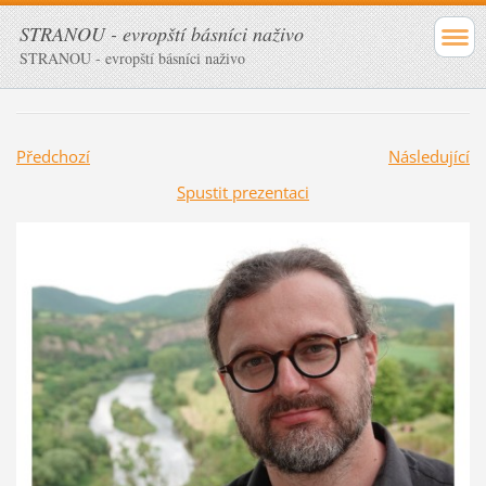
STRANOU - evropští básníci naživo
STRANOU - evropští básníci naživo
Předchozí
Následující
Spustit prezentaci