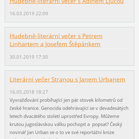
Hudebně-literární večer s Adinem Ljucou
16.03.2019 22:09
Hudebně-literární večer s Petrem
Linhartem a Josefem Štěpánkem
30.01.2019 17:30
Literární večer Stranou s Janem Urbanem
16.05.2018 18:27
Vyvražďování probíhající jen pár stovek kilometrů od
české hranice. Genocida odehrávající se v devadesátých
letech dvacátého století uprostřed Evropy. Můžeme
krutou jugoslávskou válku pochopit a popsat? Český
novinář Jan Urban se o to ve své reportážní knize