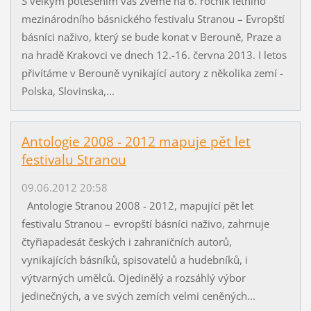
S velkým potěšením vás zveme na 6. ročník letního
mezinárodního básnického festivalu Stranou – Evropští
básníci naživo, který se bude konat v Berouně, Praze a
na hradě Krakovci ve dnech 12.-16. června 2013. I letos
přivítáme v Berouně vynikající autory z několika zemí -
Polska, Slovinska,...
Antologie 2008 - 2012 mapuje pět let
festivalu Stranou
09.06.2012 20:58
Antologie Stranou 2008 - 2012, mapující pět let
festivalu Stranou – evropští básníci naživo, zahrnuje
čtyřiapadesát českých i zahraničních autorů,
vynikajících básníků, spisovatelů a hudebníků, i
výtvarných umělců. Ojedinělý a rozsáhlý výbor
jedinečných, a ve svých zemích velmi ceněných...