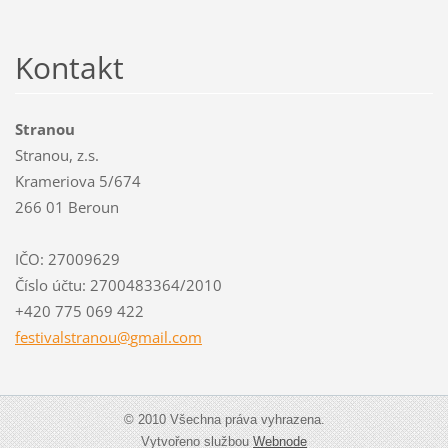
Kontakt
Stranou
Stranou, z.s.
Krameriova 5/674
266 01 Beroun
IČO: 27009629
Číslo účtu: 2700483364/2010
+420 775 069 422
festival
stranou@
gmail.co
m
© 2010 Všechna práva vyhrazena.
Vytvořeno službou
Webnode