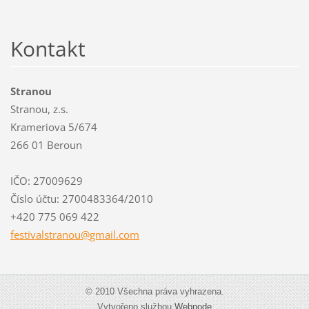
Kontakt
Stranou
Stranou, z.s.
Krameriova 5/674
266 01 Beroun
IČO: 27009629
Číslo účtu: 2700483364/2010
+420 775 069 422
festival
stranou@
gmail.co
m
© 2010 Všechna práva vyhrazena.
Vytvořeno službou
Webnode