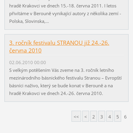
hradě Krakovci ve dnech 15.-18. června 2011. I letos
přivítáme v Berouně vynikající autory z několika zemí -
Polska, Slovinska,...
3. ročník festivalu STRANOU již 24.-26.
června 2010
02.06.2010 00:00
S velkým potěšením Vás zveme na 3. ročník letního
mezinárodního básnického festivalu Stranou – Evropští
básníci naživo, který se bude konat v Berouně a na
hradě Krakovci ve dnech 24.-26. června 2010.
<<
<
2
3
4
5
6